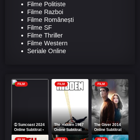
Filme Politiste
Filme Razboi
Filme Românești
Filme SF
Filme Thriller
Filme Western
Seriale Online
FILM
FILM
FILM
➀ Suncoast 2024
The Hidden 1987
The Giver 2014
Online Subtitrat •
Online Subtitrat
Online Subtitrat
FilmFlix
FILM
FILM
FILM