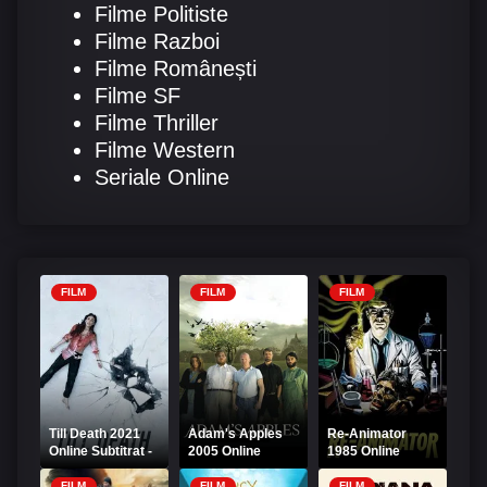
Filme Politiste
Filme Razboi
Filme Românești
Filme SF
Filme Thriller
Filme Western
Seriale Online
FILM
FILM
FILM
Till Death 2021
Adam's Apples
Re-Animator
Online Subtitrat -
2005 Online
1985 Online
Până la moarte
Subtitrat
Subtitrat
FILM
FILM
FILM