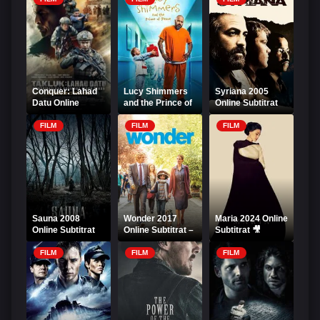
Conquer: Lahad
Lucy Shimmers
Syriana 2005
Datu Online
and the Prince of
Online Subtitrat
Subtitrat
Peace 2020
Online Subtitrat
FILM
FILM
FILM
Sauna 2008
Wonder 2017
Maria 2024 Online
Online Subtitrat
Online Subtitrat –
Subtitrat 🎥
Film Inspirațional
Dramă
Minunea
emoționantă și
FILM
FILM
FILM
intensă