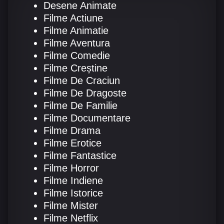
Desene Animate
Filme Online 2014
Filme Online 2013
Filme Actiune
Filme Animatie
Filme Online 2012
Filme Online 2011
Filme Aventura
Filme Online 2010
Filme Comedie
Filme Creștine
Filme De Craciun
DMCA
Filme De Dragoste
SERIALE ONLINE
Filme De Familie
Filme Documentare
TERMENI ȘI CONDIȚII
Filme Drama
CONTACT
Filme Erotice
Filme Fantastice
Filme Horror
Filme Indiene
Filme Istorice
Filme Mister
Filme Netflix