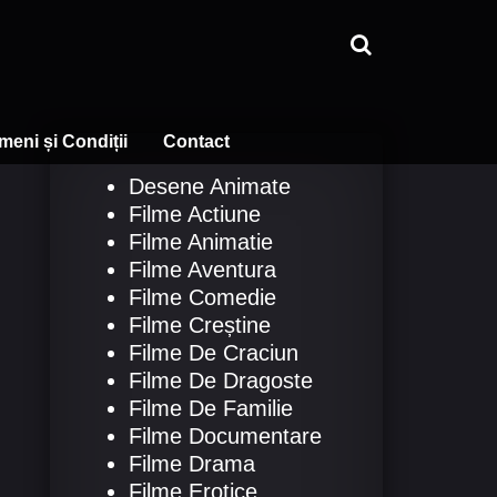
meni și Condiții
Contact
Desene Animate
Filme Actiune
Filme Animatie
Filme Aventura
Filme Comedie
Filme Creștine
Filme De Craciun
Filme De Dragoste
Filme De Familie
Filme Documentare
Filme Drama
Filme Erotice