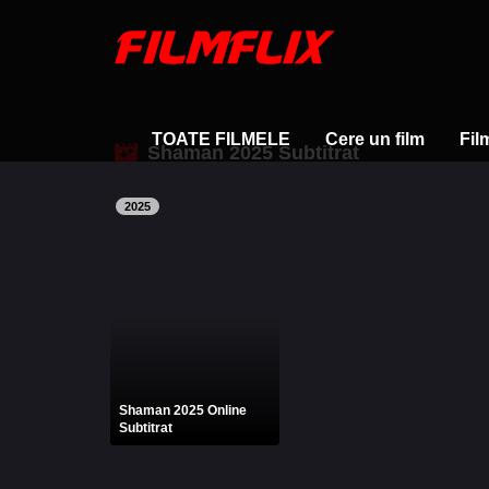
TOATE FILMELE
Cere un film
Fil
Shaman 2025 Subtitrat
2025
Shaman 2025 Online
Subtitrat