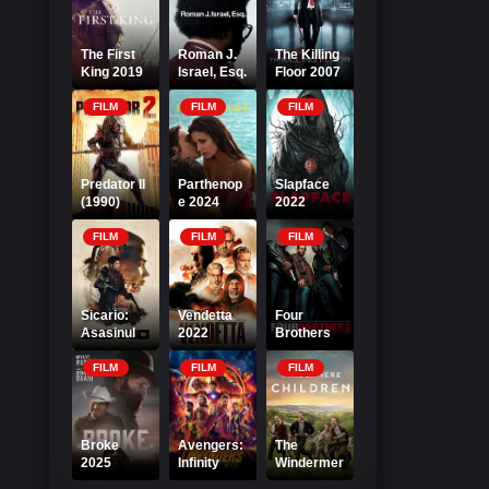
The First
Roman J.
The Killing
King 2019
Israel, Esq.
Floor 2007
Online
2017
Online
Subtitrat
Online
Subtitrat
FILM
FILM
FILM
Subtitrat
Predator II
Parthenop
Slapface
(1990)
e 2024
2022
Online
Online
Online
Subtitrat -
Subtitrat
Subtitrat
FILM
FILM
FILM
Predatorul
2
Sicario:
Vendetta
Four
Asasinul
2022
Brothers
2015
Online
2005
Online
Subtitrat
Online
FILM
FILM
FILM
Subtitrat
Subtitrat
Broke
Avengers:
The
2025
Infinity
Windermer
Online
War (2018)
e Children