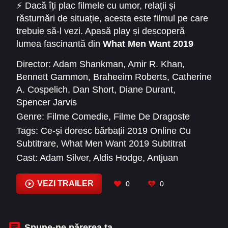
⚡ Dacă îți plac filmele cu umor, relații și
răsturnări de situație, acesta este filmul pe care
trebuie să-l vezi. Apasă play și descoperă
lumea fascinantă din
What Men Want 2019
Online Subtitrat
!
Director:
Adam Shankman
,
Amir R. Khan
,
Bennett Gammon
,
Braheeim Roberts
,
Catherine
A. Cospelich
,
Dan Short
,
Diane Durant
,
Spencer Jarvis
Genre:
Filme Comedie
,
Filme De Dragoste
Tags:
Ce-și doresc bărbații 2019 Online Cu
Subtitrare
,
What Men Want 2019 Subtitrat
Cast:
Adam Silver
,
Aldis Hodge
,
Antjuan
Rhames
,
Ashani Roberts
,
Auston Jon Moore
,
Ben Aycrigg
,
Brian Bosworth
,
Charles Green
,
VEZI TRAILER
0
0
Charmin Lee
,
Chris Witaske
,
Christopher
Alvarez
,
Cristian Gonzalez
Spune-ne părerea ta