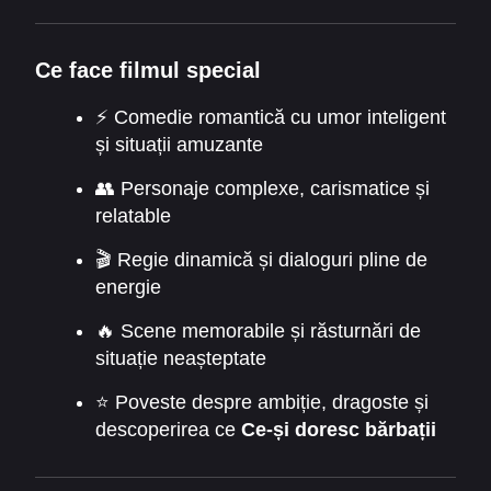
de bărbați. Totul se schimbă când descoperă că
poate auzi gândurile bărbaților, ceea ce îi
permite să anticipeze mișcările colegilor și
Ce face filmul special
clienților. Această nouă putere, însă, vine la
pachet cu situații comice și dileme personale.
⚡ Comedie romantică cu umor inteligent
Filmul prezintă cu umor și inteligență ceea ce
și situații amuzante
Ce-și doresc bărbații
și cum poate fi folosită
👥 Personaje complexe, carismatice și
această cunoaștere pentru a naviga cu succes
relatable
în viața profesională și personală.
🎬 Regie dinamică și dialoguri pline de
energie
🔥 Scene memorabile și răsturnări de
situație neașteptate
⭐ Poveste despre ambiție, dragoste și
descoperirea ce
Ce-și doresc bărbații