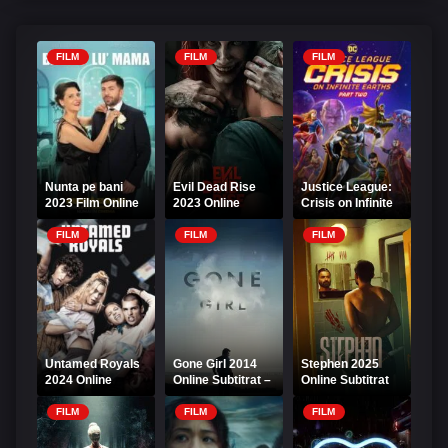
FILM
FILM
FILM
Nunta pe bani
Evil Dead Rise
Justice League:
2023 Film Online
2023 Online
Crisis on Infinite
Romanesc
Subtitrat
Earths Part Two
Online Subtitrat
FILM
FILM
FILM
Untamed Royals
Gone Girl 2014
Stephen 2025
2024 Online
Online Subtitrat –
Online Subtitrat
Subtitrat
Thriller captivant
FILM
FILM
FILM