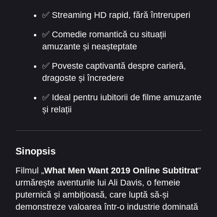
momente emoționante, oferind spectatorilor o
✅ Streaming HD rapid, fără întreruperi
experiență captivantă și distractivă.
✅ Comedie romantică cu situații
amuzante și neașteptate
✅ Poveste captivantă despre carieră,
dragoste și încredere
✅ Ideal pentru iubitorii de filme amuzante
și relații
Sinopsis
Filmul „
What Men Want 2019 Online Subtitrat
”
urmărește aventurile lui Ali Davis, o femeie
puternică și ambițioasă, care luptă să-și
demonstreze valoarea într-o industrie dominată