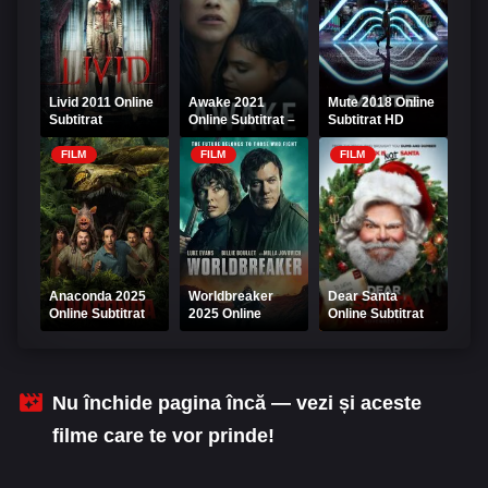
Livid 2011 Online
Awake 2021
Mute 2018 Online
Subtitrat
Online Subtitrat –
Subtitrat HD
Treaz într-un
coșmar global
FILM
FILM
FILM
Anaconda 2025
Worldbreaker
Dear Santa
Online Subtitrat
2025 Online
Online Subtitrat
Subtitrat
Nu închide pagina încă — vezi și aceste
filme care te vor prinde!