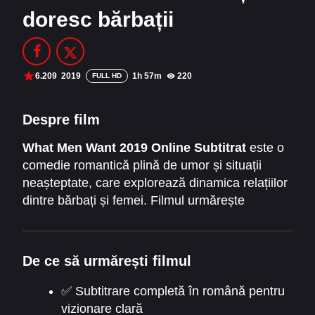
doresc bărbații
Filme Online 2014
Filme Online 2013
Filme Online 2012
Filme Online 2011
Filme Online 2010
6.209
2019
1h 57m
220
FULL HD
DMCA
Despre film
SERIALE ONLINE
What Men Want 2019 Online Subtitrat
este o
comedie romantică plină de umor și situații
TERMENI ȘI CONDIȚII
neașteptate, care explorează dinamica relațiilor
dintre bărbați și femei. Filmul urmărește
CONTACT
povestea lui Ali Davis, o agentă de sport
ambițioasă care descoperă că poate auzi
gândurile bărbaților. Această abilitate îi oferă un
De ce să urmărești filmul
avantaj neașteptat în carieră și în viața
personală, dar îi aduce și situații comice și
✅ Subtitrare completă în română pentru
provocări morale. Filmul combină umorul cu
vizionare clară