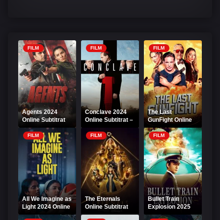
FILM
FILM
FILM
Agents 2024
Conclave 2024
The Last
Online Subtitrat
Online Subtitrat –
GunFight Online
Thriller Religios și
Subtitrat
Mister
FILM
FILM
FILM
All We Imagine as
The Eternals
Bullet Train
Light 2024 Online
Online Subtitrat
Explosion 2025
Subtitrat
Online Subtitrat –