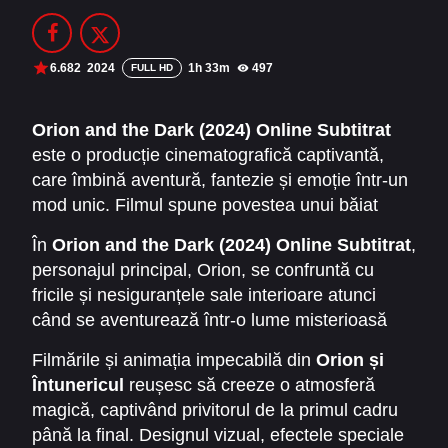
Filme Online 2014
Filme Online 2013
Filme Online 2012
Filme Online 2011
6.682
2024
1h 33m
497
FULL HD
Filme Online 2010
Orion and the Dark (2024) Online Subtitrat
este o producție cinematografică captivantă,
DMCA
care îmbină aventură, fantezie și emoție într-un
SERIALE ONLINE
mod unic. Filmul spune povestea unui băiat
curajos, Orion, care descoperă o lume ascunsă,
TERMENI ȘI CONDIȚII
În
Orion and the Dark (2024) Online Subtitrat
,
plină de mister și pericole, dar și de lecții
personajul principal, Orion, se confruntă cu
valoroase despre prietenie, curaj și
CONTACT
fricile și nesiguranțele sale interioare atunci
descoperirea de sine. Această poveste
când se aventurează într-o lume misterioasă
fascinantă transformă vizionarea într-o
dominată de întuneric. Întâlnirea cu creatura
experiență memorabilă pentru întreaga familie,
Filmările și animația impecabilă din
Orion și
enigmatică, Dark, îl provoacă să-și înfrunte
oferind atât suspans, cât și momente
Întunericul
reușesc să creeze o atmosferă
temerile și să descopere curajul ascuns în
emoționante.
magică, captivând privitorul de la primul cadru
interiorul său. Această interacțiune între Orion și
până la final. Designul vizual, efectele speciale
Dark este elementul central al filmului, care