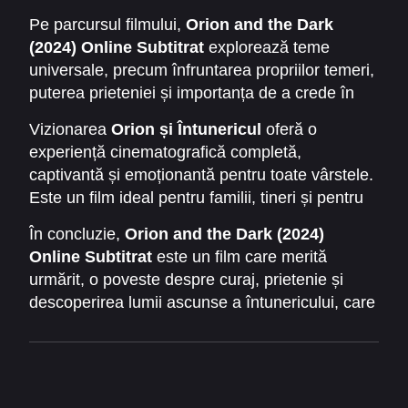
și coloana sonoră contribuie la intensitatea
transmite mesaje profunde despre acceptarea
Pe parcursul filmului,
Orion and the Dark
poveștii, făcând ca fiecare scenă să fie plină de
necunoscutului și dezvoltarea personală.
(2024) Online Subtitrat
explorează teme
emoție și tensiune. Spectatorii vor fi fascinați de
universale, precum înfruntarea propriilor temeri,
modul în care luminile și umbrele sunt folosite
puterea prieteniei și importanța de a crede în
pentru a ilustra tensiunea dintre curaj și frică,
sine. Orion și Dark devin simboluri ale
oferind un impact vizual și emoțional puternic.
Vizionarea
Orion și Întunericul
oferă o
echilibrului între lumină și întuneric, arătând că
experiență cinematografică completă,
în fața provocărilor, fiecare obstacol poate fi
captivantă și emoționantă pentru toate vârstele.
depășit prin perseverență și încredere. Această
Este un film ideal pentru familii, tineri și pentru
poveste nu este doar o aventură, ci și o lecție
oricine iubește poveștile pline de magie, mister
despre viață, despre cum ne putem transforma
În concluzie,
Orion and the Dark (2024)
și lecții de viață. Această producție combină
temerile în aliați și cum putem descoperi curajul
Online Subtitrat
este un film care merită
aventura cu introspecția, oferind un echilibru
în cele mai neașteptate locuri.
urmărit, o poveste despre curaj, prietenie și
perfect între emoție, tensiune și învățăminte
descoperirea lumii ascunse a întunericului, care
morale.
va rămâne mult timp în memoria spectatorilor.