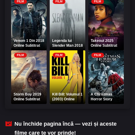
Expresul exploziv
FILM
FILM
FILM
Venom 1 Din 2018
Legenda lui
Takeout 2025
Online Subtitrat
Slender Man 2018
Online Subtitrat
Online Subtitrat
HD
FILM
FILM
FILM
Storm Boy 2019
Kill Bill: Volumul 1
A Christmas
Online Subtitrat
(2003) Online
Horror Story
Subtitrat
2015 Online
Subtitrat
Nu închide pagina încă — vezi și aceste
filme care te vor prinde!