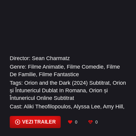
Director:
Sean Charmatz
Genre:
Filme Animatie
,
Filme Comedie
,
Filme
De Familie
,
Filme Fantastice
Tags:
Orion and the Dark (2024) Subtitrat
,
Orion
și Întunericul Dublat In Romana
,
Orion și
Întunericul Online Subtitrat
Cast:
Aliki Theofilopoulos
,
Alyssa Lee
,
Amy Hill
,
Angela Bassett
,
Aparna Nancherla
,
Carla
Gugino
,
Colin Hanks
,
Golda Rosheuvel
,
Hira
VEZI TRAILER
0
0
Ambrosino
,
Ike Barinholtz
,
Jack Fisher
,
Jacob