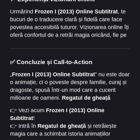
Urmărind
Frozen I (2013) Online Subtitrat
, te
bucuri de o traducere clară și fidelă care face
povestea accesibilă tuturor. Vizionarea online îți
oferă confortul de a retrăi magia oricând, fie pe
laptop, televizor sau telefon.
✅ Concluzie și Call-to-Action
„
Frozen I (2013) Online Subtitrat
” nu este doar
o animație, ci o poveste despre familie, curaj și
dragoste, spusă într-un mod care a cucerit
milioane de oameni.
Regatul de gheață
rămâne una dintre cele mai frumoase lumi
👉 Vezi acum
Frozen I (2013) Online
create de Disney, o lume pe care merită să o
Subtitrat
!
explorezi din nou.
👉 Intră în
Regatul de gheață
și retrăiește
magia care a schimbat istoria animațiilor