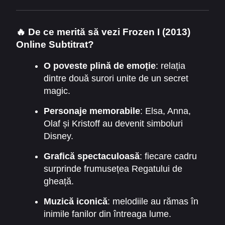
vizionarea online cu subtitrări în română îți
aduce întreaga experiență aproape de sufletul
tău.
🔥 De ce merită să vezi Frozen I (2013)
Online Subtitrat?
O poveste plină de emoție
: relația
dintre două surori unite de un secret
magic.
Personaje memorabile
: Elsa, Anna,
Olaf și Kristoff au devenit simboluri
Disney.
Grafică spectaculoasă
: fiecare cadru
surprinde frumusețea Regatului de
gheață.
Muzică iconică
: melodiile au rămas în
inimile fanilor din întreaga lume.