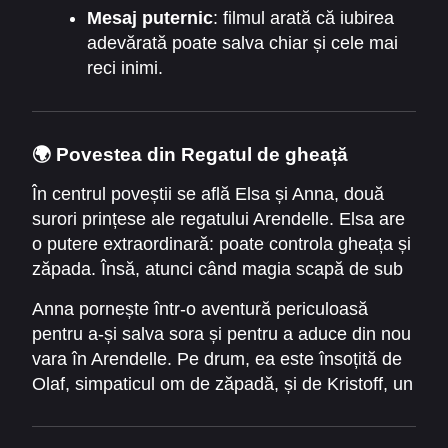
Mesaj puternic
: filmul arată că iubirea
adevărată poate salva chiar și cele mai
reci inimi.
🌍 Povestea din Regatul de gheață
În centrul poveștii se află Elsa și Anna, două
surori prințese ale regatului Arendelle. Elsa are
o putere extraordinară: poate controla gheața și
zăpada. Însă, atunci când magia scapă de sub
control, întregul regat este transformat într-o
Anna pornește într-o aventură periculoasă
iarnă eternă.
pentru a-și salva sora și pentru a aduce din nou
vara în Arendelle. Pe drum, ea este însoțită de
Olaf, simpaticul om de zăpadă, și de Kristoff, un
tânăr curajos. Povestea din
Frozen I (2013)
Online Subtitrat
ne arată că adevărata magie