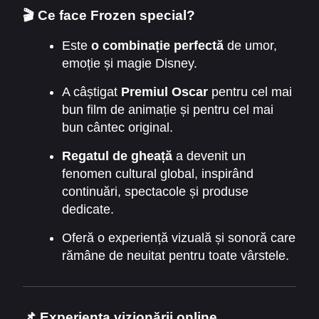
este legătura dintre surori și puterea iubirii.
🎬 Ce face Frozen special?
Este
o combinație perfectă
de umor,
emoție și magie Disney.
A câștigat
Premiul Oscar
pentru cel mai
bun film de animație și pentru cel mai
bun cântec original.
Regatul de gheață
a devenit un
fenomen cultural global, inspirând
continuări, spectacole și produse
dedicate.
Oferă o experiență vizuală și sonoră care
rămâne de neuitat pentru toate vârstele.
📌 Experiența vizionării online