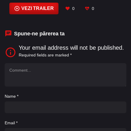
Ashford
,
Annie Lopez
,
Ava Acres
,
Bridget
Hoffman
,
Carter Sand
,
Chris Williams
,
Ciarán
VEZI TRAILER
0
0
Hinds
,
Courtney Peldon
,
Daniel Kaz
,
Dara
McGarry
Spune-ne părerea ta
Your email address will not be published.
Required fields are marked
*
Name
*
Email
*