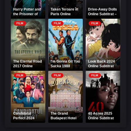
Harry Potter and
Taken Teroare în
Drive-Away Dolls
the Prisoner of
Paris Online
Online Subtitrat –
Azkaban 2004
Subtitrat
Aventura
Online Subtitrat
Papusilor
FILM
FILM
FILM
The Eternal Road
I'm Gonna Git You
Look Back 2024
2017 Online
Sucka 1988
Online Subtitrat
Subtitrat
Online Subtitrat
FILM
FILM
FILM
Candidatul
The Grand
40 Acres 2025
Perfect 2024
Budapest Hotel
Online Subtitrat
Online
2014 Online
Subtitrat