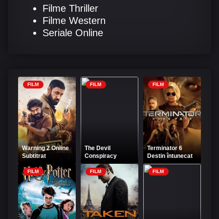
Filme Thriller
Filme Western
Seriale Online
FILM
FILM
FILM
Warning 2 Online
The Devil
Terminator 6
Subtitrat
Conspiracy
Destin întunecat
Online Subtitrat
Online Subtitrat
FILM
FILM
FILM