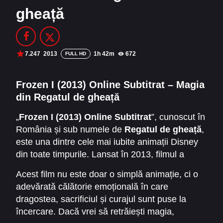
gheață
Filme Online 2014
Filme Online 2013
Filme Online 2012
Filme Online 2011
Filme Online 2010
7.247
2013
1h 42m
672
FULL HD
DMCA
Frozen I (2013) Online Subtitrat – Magia
din Regatul de gheață
SERIALE ONLINE
„
Frozen I (2013) Online Subtitrat
”, cunoscut în
TERMENI ȘI CONDIȚII
România și sub numele de
Regatul de gheață
,
este una dintre cele mai iubite animații Disney
CONTACT
din toate timpurile. Lansat în 2013, filmul a
cucerit inimile spectatorilor mari și mici printr-o
Acest film nu este doar o simplă animație, ci o
poveste magică, personaje memorabile și o
adevărată călătorie emoțională în care
coloană sonoră de excepție.
dragostea, sacrificiul și curajul sunt puse la
încercare. Dacă vrei să retrăiești magia,