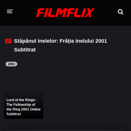
TOATE FILMELE
Stăpânul inelelor: Frăția inelului 2001
CERE UN FILM
Subtitrat
FILME ONLINE 2026 - 2010
2001
Filme Online 2026
Filme Online 2025
Filme Online 2024
Filme Online 2023
Filme Online 2022
Filme Online 2021
Lord of the Rings:
Filme Online 2020
Filme Online 2018
The Fellowship of
the Ring 2001 Online
Subtitrat
Filme Online 2019
Filme Online 2017
Filme Online 2016
Filme Online 2015