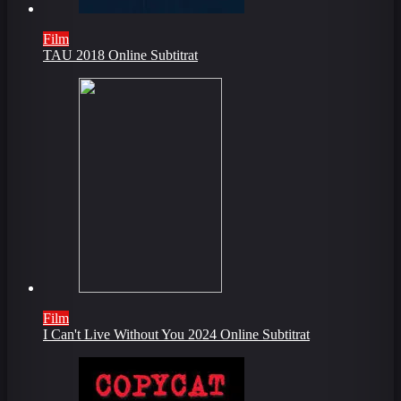
Film
TAU 2018 Online Subtitrat
Film
I Can't Live Without You 2024 Online Subtitrat