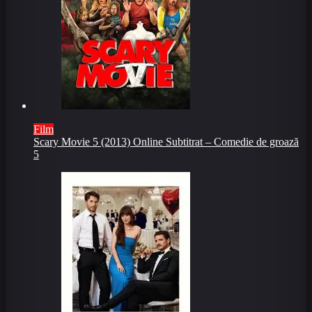
Film
Scary Movie 5 (2013) Online Subtitrat – Comedie de groază
5