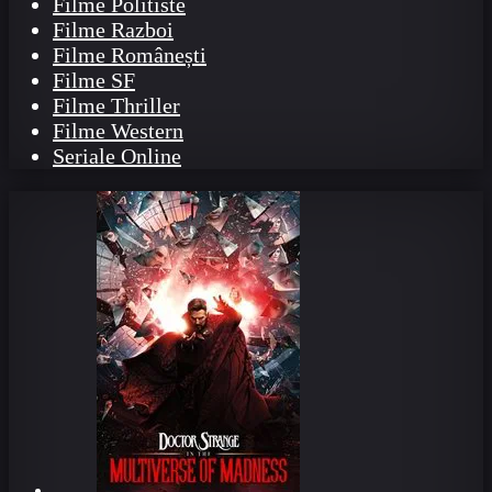
Filme Politiste
Filme Razboi
Filme Românești
Filme SF
Filme Thriller
Filme Western
Seriale Online