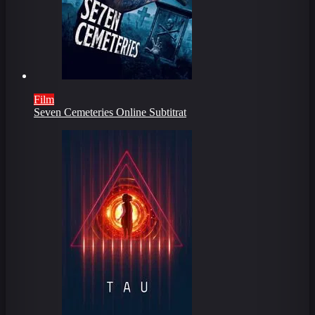
Film
Seven Cemeteries Online Subtitrat