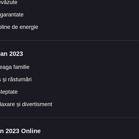
revăzute
 garantate
pline de energie
lan 2023
eaga familie
și răsturnări
șteptate
laxare și divertisment
an 2023 Online