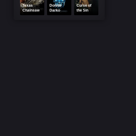
Texas
Donnie
Curse of
Chainsaw
Darko
the Sin
3D 2013
2001
Eater 2024
Online
Online
Online
Subtitrat
Subtitrat
Subtitrat