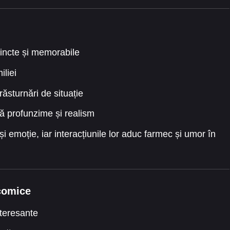
stincte și memorabile
iliei
ăsturnări de situație
ă profunzime și realism
și emoție, iar interacțiunile lor aduc farmec și umor în
comice
nteresante