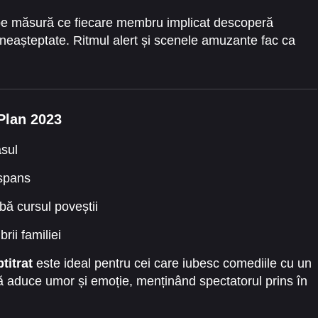
pe măsură ce fiecare membru implicat descoperă
i neașteptate. Ritmul alert și scenele amuzante fac ca
Plan 2023
âsul
spans
ă cursul poveștii
rii familiei
titrat
este ideal pentru cei care iubesc comediile cu un
ă aduce umor și emoție, menținând spectatorul prins în