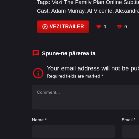
Tags:
Vezi The Family Plan Online Subtit
Cast:
Adam Murray
,
Al Vicente
,
Alexandr
Thomas
,
Beau Wilson
,
Bonnie Johnson
,
Burton
VEZI TRAILER
0
0
Spune-ne părerea ta
Your email address will not be pu
Required fields are marked
*
Name
*
Email
*