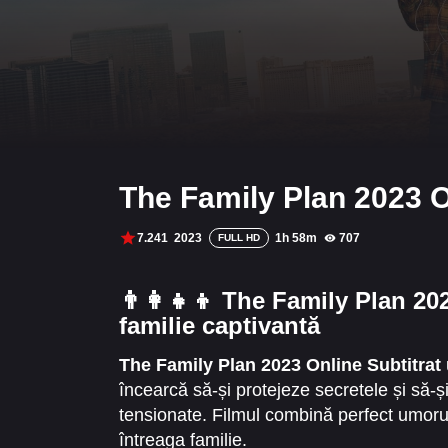
The Family Plan 2023 O
7.241
2023
1h 58m
707
FULL HD
👨‍👩‍👧‍👦 The Family Plan 2
familie captivantă
The Family Plan 2023 Online Subtitrat
încearcă să-și protejeze secretele și să-ș
tensionate. Filmul combină perfect umoru
întreaga familie.