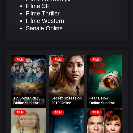
Filme SF
Filme Thriller
Filme Western
Seriale Online
FILM
FILM
FILM
Tin Soldier 2025
Secret Obsession
Fear Below
Online Subtitrat –
2019 Online
Online Subtitrat
Povestea unui
Subtitrat
erou de oțel
FILM
FILM
FILM