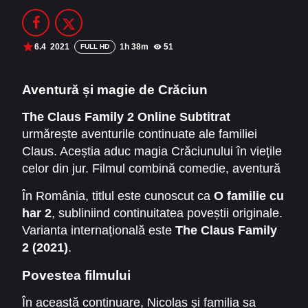
Filme Online 2014
Filme Online 2013
Filme Online 2012
Filme Online 2011
6.4
2021
1h 38m
51
FULL HD
Filme Online 2010
Aventură și magie de Crăciun
DMCA
The Claus Family 2 Online Subtitrat
urmărește aventurile continuate ale familiei
SERIALE ONLINE
Claus. Aceștia aduc magia Crăciunului în viețile
TERMENI ȘI CONDIȚII
celor din jur. Filmul combină comedie, aventură
și efecte vizuale spectaculoase. Este perfect
În România, titlul este cunoscut ca
O familie cu
CONTACT
pentru întreaga familie și pentru serile festive.
har 2
, subliniind continuitatea poveștii originale.
Varianta internațională este
The Claus Family
2 (2021)
.
Povestea filmului
În această continuare, Nicolas și familia sa