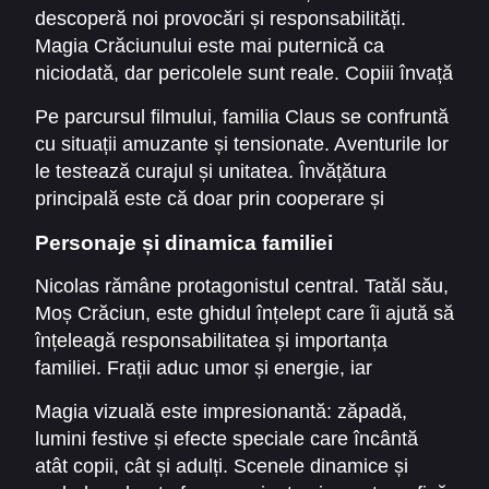
descoperă noi provocări și responsabilități.
Magia Crăciunului este mai puternică ca
niciodată, dar pericolele sunt reale. Copiii învață
să-și folosească darurile pentru a proteja spiritul
Pe parcursul filmului, familia Claus se confruntă
sărbătorilor.
cu situații amuzante și tensionate. Aventurile lor
le testează curajul și unitatea. Învățătura
principală este că doar prin cooperare și
generozitate se poate menține magia
Personaje și dinamica familiei
Crăciunului.
Nicolas rămâne protagonistul central. Tatăl său,
Moș Crăciun, este ghidul înțelept care îi ajută să
înțeleagă responsabilitatea și importanța
familiei. Frații aduc umor și energie, iar
personajele secundare completează povestea
Magia vizuală este impresionantă: zăpadă,
și aduc profunzime fiecărei scene.
lumini festive și efecte speciale care încântă
atât copii, cât și adulți. Scenele dinamice și