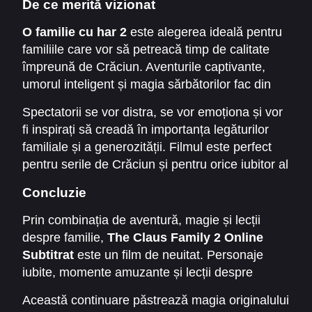
De ce merită vizionat
O familie cu har 2
este alegerea ideală pentru
familiile care vor să petreacă timp de calitate
împreună de Crăciun. Aventurile captivante,
umorul inteligent și magia sărbătorilor fac din
acest film o experiență completă.
Spectatorii se vor distra, se vor emoționa și vor
fi inspirați să creadă în importanța legăturilor
familiale și a generozității. Filmul este perfect
pentru serile de Crăciun și pentru orice iubitor al
poveștilor magice.
Concluzie
Prin combinația de aventură, magie și lecții
despre familie,
The Claus Family 2 Online
Subtitrat
este un film de neuitat. Personaje
iubite, momente amuzante și lecții despre
altruism fac din film o alegere excelentă pentru
Această continuare păstrează magia originalului
Crăciun.