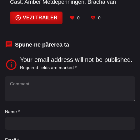
Cast:
Amber Metdepenningen
,
Bracha van
Doesburgh
,
Carly Wijs
,
Elise Bundervoet
,
Emma Moortgat
,
Eva van der Gucht
,
Everon
VEZI TRAILER
0
0
Jackson Hooi
,
Jan Decleir
,
Janne Desmet
,
Jasmina Fall
,
Jetty Mathurin
,
Josje Huisman
Spune-ne părerea ta
Your email address will not be published.
Required fields are marked
*
Name
*