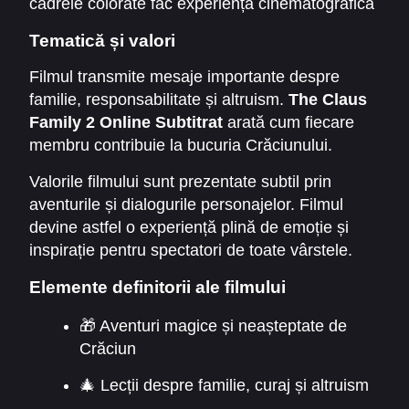
cadrele colorate fac experiența cinematografică
mai captivantă.
Tematică și valori
Filmul transmite mesaje importante despre
familie, responsabilitate și altruism.
The Claus
Family 2 Online Subtitrat
arată cum fiecare
membru contribuie la bucuria Crăciunului.
Sprijinul reciproc și unitatea familiei sunt
Valorile filmului sunt prezentate subtil prin
esențiale.
aventurile și dialogurile personajelor. Filmul
devine astfel o experiență plină de emoție și
inspirație pentru spectatori de toate vârstele.
Elemente definitorii ale filmului
🎁 Aventuri magice și neașteptate de
Crăciun
🎄 Lecții despre familie, curaj și altruism