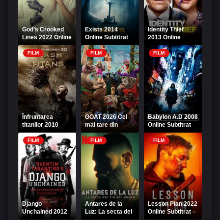
God's Crooked
Exists 2014
Identity Thief
Lines 2022 Online
Online Subtitrat
2013 Online
Subtitrat HD
Subtitrat – Hoața
de identitate
FILM
FILM
FILM
Înfruntarea
GOAT 2026 Cel
Babylon A.D 2008
titanilor 2010
mai tare din
Online Subtitrat
Online Subtitrat
parcare Online
Subtitrat
FILM
FILM
FILM
Django
Antares de la
Lesson Plan 2022
Unchained 2012
Luz: La secta del
Online Subtitrat –
Online Subtitrat
fin del mundo
Lecția Justiției