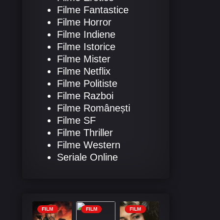
Filme Fantastice
Filme Horror
Filme Indiene
Filme Istorice
Filme Mister
Filme Netflix
Filme Politiste
Filme Razboi
Filme Românești
Filme SF
Filme Thriller
Filme Western
Seriale Online
FILM
FILM
FILM