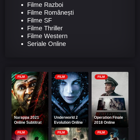
Filme Razboi
Filme Românești
Filme SF
Filme Thriller
Filme Western
Seriale Online
FILM
FILM
FILM
Narappa 2021
Underworld 2
Operation Finale
Online Subtitrat
Evolution Online
2018 Online
Subtitrat
Subtitrat –
Operațiunea
FILM
FILM
FILM
Finală