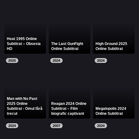
Filme Online 2014
Filme Online 2013
Filme Online 2012
Filme Online 2011
Filme Online 2010
Heat 1995 Online
Subtitrat – Obsesia
The Last GunFight
High Ground 2025
HD
Online Subtitrat
Online Subtitrat
DMCA
2025
2024
2024
SERIALE ONLINE
TERMENI ȘI CONDIȚII
CONTACT
Man with No Past
2025 Online
Reagan 2024 Online
Subtitrat - Omul fără
Subtitrat – Film
Megalopolis 2024
trecut
biografic captivant
Online Subtitrat
2024
2007
2024