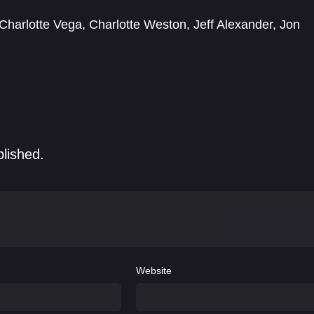
Charlotte Vega
,
Charlotte Weston
,
Jeff Alexander
,
Jon
s
,
Nathan Cooper
,
Nico Seedsman
,
Philip Winchester
,
blished.
Website