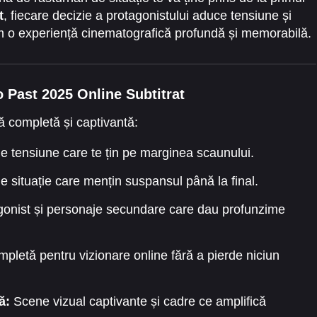
t
, fiecare decizie a protagonistului aduce tensiune și
ilm o experiență cinematografică profundă și memorabilă.
No Past 2025 Online Subtitrat
ă completă și captivantă:
e tensiune care te țin pe marginea scaunului.
e situație care mențin suspansul până la final.
onist și personaje secundare care dau profunzime
pletă pentru vizionare online fără a pierde niciun
ă:
Scene vizual captivante și cadre ce amplifică