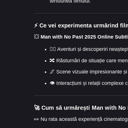
tensiunea filmului.
⚡ Ce vei experimenta urmărind fil
💥
Man with No Past 2025 Online Subti
🕵️‍♂️ Aventuri și descoperiri neaște
🔀 Răsturnări de situație care menț
🌌 Scene vizuale impresionante și
👁️ Interacțiuni și relații complex
🚀 Cum să urmărești Man with No P
👀 Nu rata această experiență cinematogr