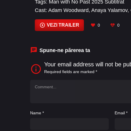
Tags:
Man with No Past 2025 Subtitrat
Cast:
Adam Woodward
,
Anaya Yalamov
,
Voight
,
Joseph Al Ahmad
,
Marton Csoka
Tim Fellingham
VEZI TRAILER
0
0
Spune-ne părerea ta
Your email address will not be pu
Required fields are marked
*
Name
*
Email
*