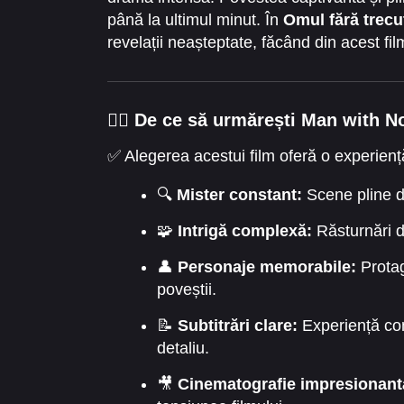
până la ultimul minut. În
Omul fără trecu
revelații neașteptate, făcând din acest f
🕵️‍♂️ De ce să urmărești Man with 
✅ Alegerea acestui film oferă o experienț
🔍
Mister constant:
Scene pline d
🧩
Intrigă complexă:
Răsturnări d
👤
Personaje memorabile:
Protag
poveștii.
📝
Subtitrări clare:
Experiență com
detaliu.
🎥
Cinematografie impresionant