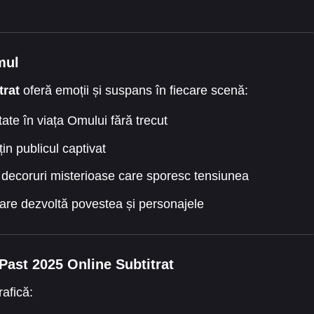
mul
trat
oferă emoții și suspans în fiecare scenă:
ptate în viața Omului fără trecut
in publicul captivat
 decoruri misterioase care sporesc tensiunea
e care dezvoltă povestea și personajele
ast 2025 Online Subtitrat
afică: