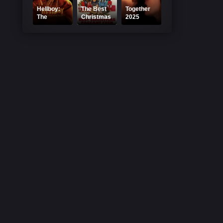
Hellboy:
The Best
Together
The
Christmas
2025
Crooked
Pageant
Online
Man Online
Ever 2024
Subtitrat –
Subtitrat
Online
Filmul
Subtitrat
Împreună
2025