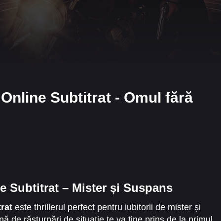
Online Subtitrat - Omul fără
 Subtitrat – Mister și Suspans
rat
este thrillerul perfect pentru iubitorii de mister și
ă de răsturnări de situație te va ține prins de la primul