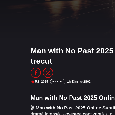
Man with No Past 2025 
trecut
5.8
2025
1h 43m
2862
FULL HD
Man with No Past 2025 Online
🎬
Man with No Past 2025 Online Subtit
dramă intensă. Povestea captivantă și plin