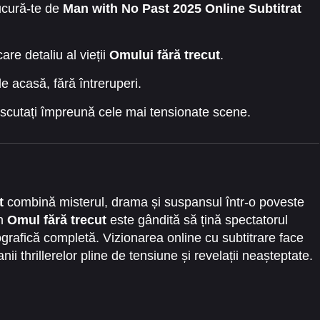
ucură-te de
Man with No Past 2025 Online Subtitrat
care detaliu al vieții
Omului fără trecut
.
e acasă, fără întreruperi.
i discutați împreună cele mai tensionate scene.
t
combină misterul, drama și suspansul într-o poveste
in
Omul fără trecut
este gândită să țină spectatorul
ografică completă. Vizionarea online cu subtitrare face
anii thrillerelor pline de tensiune și revelații neașteptate.