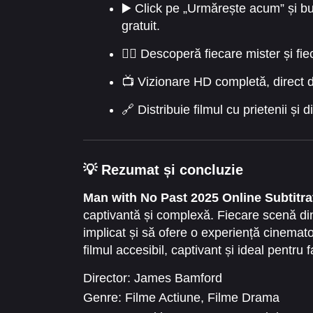
▶️ Click pe „Urmărește acum” și b
gratuit.
🕵️‍♂️ Descoperă fiecare mister și fie
📺 Vizionare HD completă, direct d
🔗 Distribuie filmul cu prietenii ș
💡 Rezumat și concluzie
Man with No Past 2025 Online Subtitra
captivantă și complexă. Fiecare scenă d
implicat și să ofere o experiență cinemat
filmul accesibil, captivant și ideal pentru f
Director:
James Bamford
Genre:
Filme Actiune
,
Filme Drama