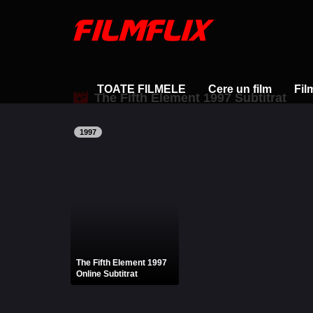
TOATE FILMELE
Cere un film
Fil
The Fifth Element 1997 Subtitrat
1997
The Fifth Element 1997
Online Subtitrat