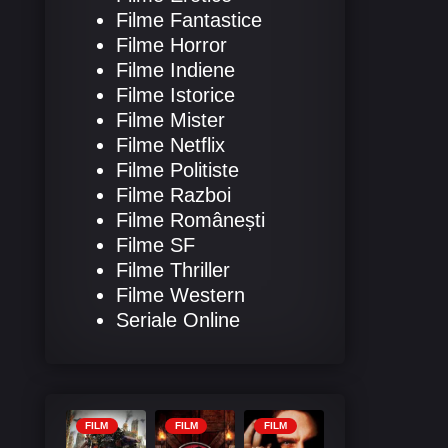
Filme Fantastice
Filme Horror
Filme Indiene
Filme Istorice
Filme Mister
Filme Netflix
Filme Politiste
Filme Razboi
Filme Românești
Filme SF
Filme Thriller
Filme Western
Seriale Online
FILM
FILM
FILM