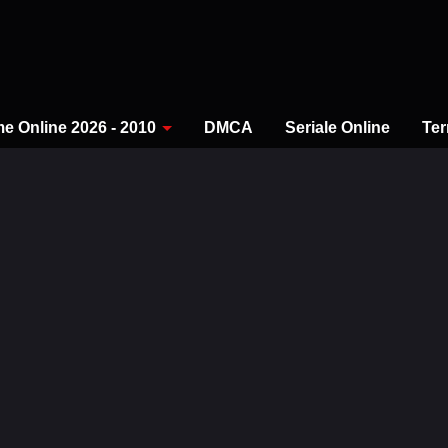
me Online 2026 - 2010
DMCA
Seriale Online
Ter