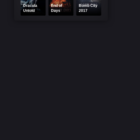
Dracula
End of
Bomb City
Untold
Days
2017
Online
Online
Online
Subtitrat
Subtitrat
Subtitrat