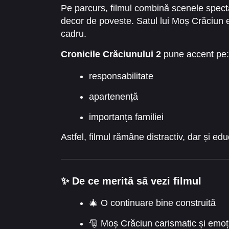
Pe parcurs, filmul combină scenele spect
decor de poveste. Satul lui Moș Crăciun es
cadru.
Cronicile Crăciunului 2
pune accent pe:
responsabilitate
apartenență
importanța familiei
Astfel, filmul rămâne distractiv, dar și edu
✨ De ce merită să vezi filmul
🎄 O continuare bine construită
🎅 Moș Crăciun carismatic și emoț