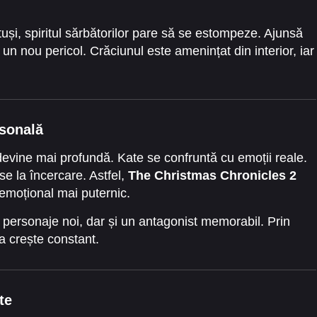
și, spiritul sărbătorilor pare să se estompeze. Ajunsă
n nou pericol. Crăciunul este amenințat din interior, iar
rsonală
devine mai profundă. Kate se confruntă cu emoții reale.
use la încercare. Astfel,
The Christmas Chronicles 2
emoțional mai puternic.
 personaje noi, dar și un antagonist memorabil. Prin
a crește constant.
te