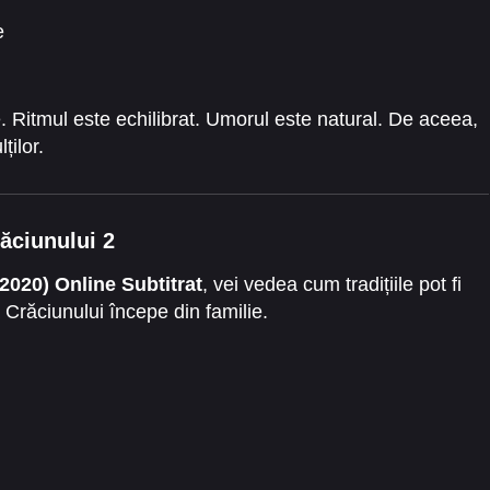
e
e. Ritmul este echilibrat. Umorul este natural. De aceea,
ților.
răciunului 2
2020) Online Subtitrat
, vei vedea cum tradițiile pot fi
 Crăciunului începe din familie.