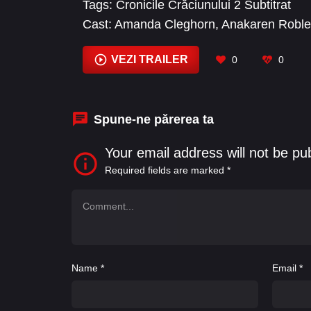
Tags:
Cronicile Crăciunului 2 Subtitrat
Cast:
Amanda Cleghorn
,
Anakaren Roble
Droulis
,
Camille Marty
,
Christy St. John
,
Derryberry
,
Goldie Hawn
VEZI TRAILER
0
0
Spune-ne părerea ta
Your email address will not be pu
Required fields are marked
*
Name
*
Email
*