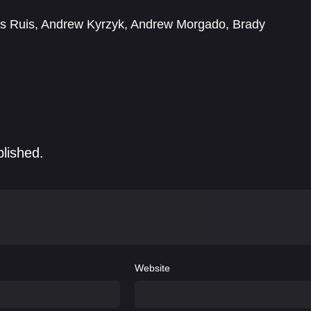
s Ruis
,
Andrew Kyrzyk
,
Andrew Morgado
,
Brady
Danny Dworkis
,
Darby Camp
,
Darlene Love
,
Debi
blished.
Website