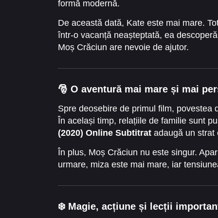
formă modernă.
De această dată, Kate este mai mare. Totu
într-o vacanță neașteptată, ea descoperă u
Moș Crăciun are nevoie de ajutor.
🎅 O aventură mai mare și mai pe
Spre deosebire de primul film, povestea 
În același timp, relațiile de familie sunt p
(2020) Online Subtitrat
adaugă un strat 
În plus, Moș Crăciun nu este singur. Apar
urmare, miza este mai mare, iar tensiune
❄️ Magie, acțiune și lecții importan