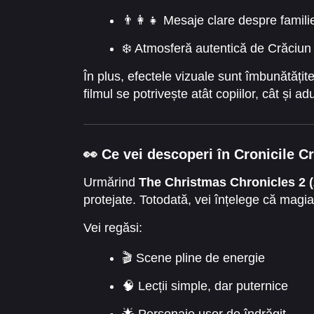
👨‍👩‍👧 Mesaje clare despre famili
❄️ Atmosferă autentică de Crăciun
În plus, efectele vizuale sunt îmbunătățit
filmul se potrivește atât copiilor, cât și adul
👀 Ce vei descoperi în Cronicile C
Urmărind
The Christmas Chronicles 2 (
protejate. Totodată, vei înțelege că magia
Vei regăsi:
🎬 Scene pline de energie
🧠 Lecții simple, dar puternice
🌟 Personaje ușor de îndrăgit