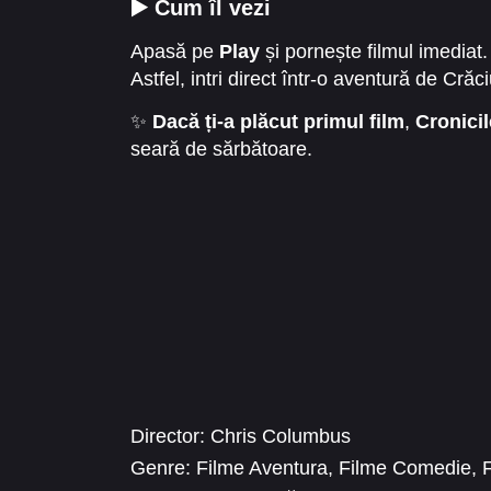
▶️ Cum îl vezi
Apasă pe
Play
și pornește filmul imediat.
Astfel, intri direct într-o aventură de Cră
✨
Dacă ți-a plăcut primul film
,
Cronicil
seară de sărbătoare.
Director:
Chris Columbus
Genre:
Filme Aventura
,
Filme Comedie
,