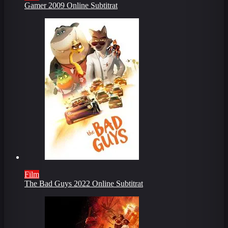
Gamer 2009 Online Subtitrat
Film
The Bad Guys 2022 Online Subtitrat