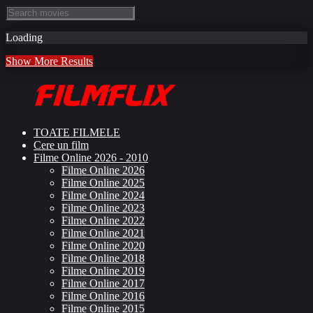
Loading
Show More Results
TOATE FILMELE
Cere un film
Filme Online 2026 - 2010
Filme Online 2026
Filme Online 2025
Filme Online 2024
Filme Online 2023
Filme Online 2022
Filme Online 2021
Filme Online 2020
Filme Online 2018
Filme Online 2019
Filme Online 2017
Filme Online 2016
Filme Online 2015