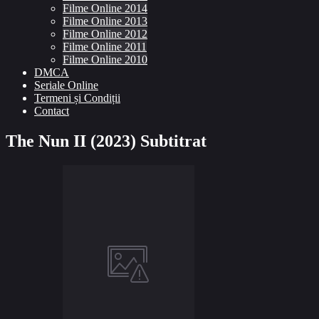
Filme Online 2014
Filme Online 2013
Filme Online 2012
Filme Online 2011
Filme Online 2010
DMCA
Seriale Online
Termeni și Condiții
Contact
The Nun II (2023) Subtitrat