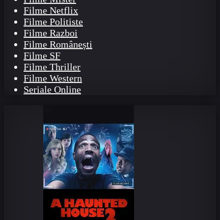
Filme Netflix
Filme Politiste
Filme Razboi
Filme Românești
Filme SF
Filme Thriller
Filme Western
Seriale Online