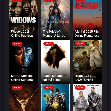
Widows 2018
The Price of
Aferim! 2015 Film
Online Subtitrat
Money: A Largo
Online Romanesc
Winch Adventure
Online Subtitrat
FILM
FILM
FILM
Mortal Kombat
Touch Me Not -
Hijack 1971
Online Subtitrat
Nu mă atinge
(2024) Online
Online Subtitrat |
Subtitrat –
Film Online HD
Deturnare
FILM
FILM
FILM