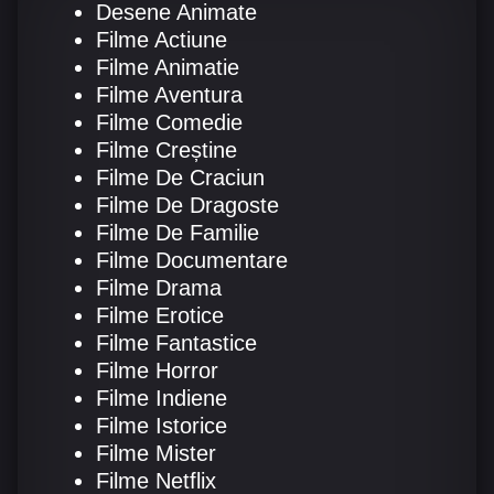
Desene Animate
Filme Online 2014
Filme Online 2013
Filme Actiune
Filme Animatie
Filme Online 2012
Filme Online 2011
Filme Aventura
Filme Online 2010
Filme Comedie
Filme Creștine
Filme De Craciun
DMCA
Filme De Dragoste
SERIALE ONLINE
Filme De Familie
Filme Documentare
TERMENI ȘI CONDIȚII
Filme Drama
CONTACT
Filme Erotice
Filme Fantastice
Filme Horror
Filme Indiene
Filme Istorice
Filme Mister
Filme Netflix