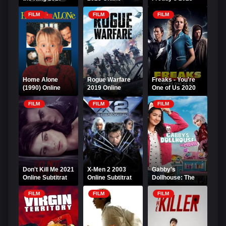
Online Subtitrat
Subtitrat
Online Subtitrat
FILM
FILM
FILM
Home Alone
Rogue Warfare
Freaks - You're
(1990) Online
2019 Online
One of Us 2020
Subtitrat – Singur
Subtitrat
Online Subtitrat –
acasă 1
Ciudații
FILM
FILM
FILM
Don't Kill Me 2021
X-Men 2 2003
Gabby's
Online Subtitrat
Online Subtitrat
Dollhouse: The
Movie 2025
Online Subtitrat
FILM
FILM
FILM