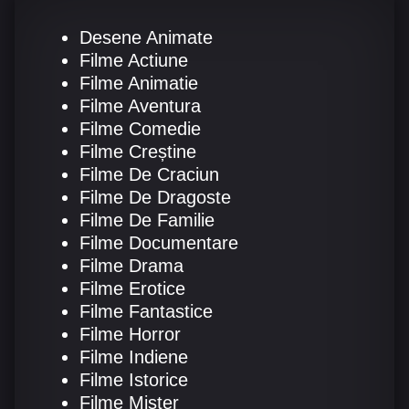
Filme Online 2014
Filme Online 2013
Desene Animate
Filme Actiune
Filme Online 2012
Filme Online 2011
Filme Animatie
Filme Online 2010
Filme Aventura
Filme Comedie
DMCA
Filme Creștine
Filme De Craciun
SERIALE ONLINE
Filme De Dragoste
Filme De Familie
TERMENI ȘI CONDIȚII
Filme Documentare
CONTACT
Filme Drama
Filme Erotice
Filme Fantastice
Filme Horror
Filme Indiene
Filme Istorice
Filme Mister