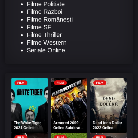
Filme Politiste
Filme Razboi
Filme Românești
Filme SF
Filme Thriller
Filme Western
Seriale Online
FILM
FILM
FILM
The White Tiger
Armored 2009
Dead for a Dollar
2021 Online
Online Subtitrat –
2022 Online
Subtitrat
Transport blindat
Subtitrat
în pericol
FILM
FILM
FILM