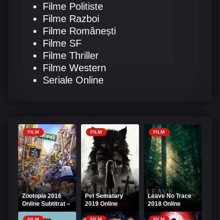
Filme Politiste
Filme Razboi
Filme Românești
Filme SF
Filme Thriller
Filme Western
Seriale Online
FILM
FILM
FILM
Zootopia 2016
Pet Sematary
Leave No Trace
Online Subtitrat –
2019 Online
2018 Online
Zootropolis
Subtitrat –
Subtitrat
Cimitirul
FILM
FILM
FILM