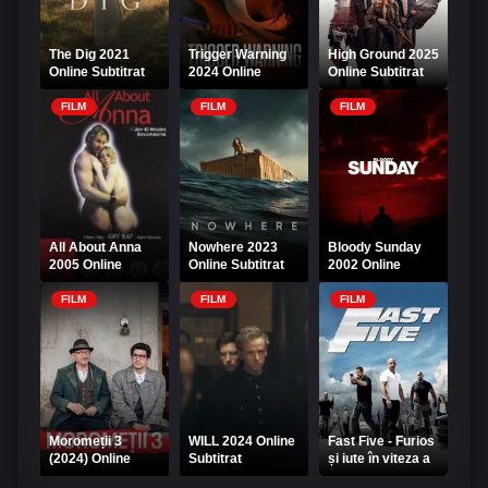
The Dig 2021
Trigger Warning
High Ground 2025
Online Subtitrat
2024 Online
Online Subtitrat
Subtitrat
FILM
FILM
FILM
All About Anna
Nowhere 2023
Bloody Sunday
2005 Online
Online Subtitrat
2002 Online
Subtitrat – Totul
Subtitrat
despre Anna
FILM
FILM
FILM
Moromeții 3
WILL 2024 Online
Fast Five - Furios
(2024) Online
Subtitrat
și iute în viteza a
Romanesc
5-a Online