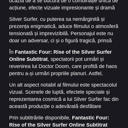
ocazia de a se bucura de o combinație unică de
pregătind terenul pentru o forță și mai
acțiune, efecte vizuale impresionante și dramă
devastatoare.
umană. Dincolo de puterile extraordinare ale
Silver Surfer, cu puterea sa nemărginită și
eroilor, povestea explorează și latura personală
prezența enigmatică, aduce filmului o atmosferă
a acestora, cum ar fi relația dintre Reed și Sue,
tensionată și imprevizibilă. Personajul este nu
care este pusă la încercare de amenințările
doar un adversar, ci și o figură tragică, prinsă
constante.
între misiunea sa cosmică și conștiința sa
În
Fantastic Four: Rise of the Silver Surfer
morală. Tocmai această complexitate face ca
Online Subtitrat
, spectatorii pot urmări și
Cei patru fantastici: Ascensiunea lui Silver
revenirea lui Doctor Doom, care profită de haos
Surfer
să fie o experiență cinematografică
pentru a-și urmări propriile planuri. Astfel,
aparte.
conflictul dintre bine și rău devine și mai intens,
Un alt aspect notabil al filmului este spectacolul
oferind răsturnări de situație captivante.
vizual. Scenele de luptă, efectele speciale și
reprezentarea cosmică a lui Silver Surfer fac din
această producție o adevărată desfătare
vizuală. Atmosfera este completată de coloana
Prin subtitrările disponibile,
Fantastic Four:
sonoră care intensifică tensiunea și dinamismul
Rise of the Silver Surfer Online Subtitrat
fiecărui moment cheie.