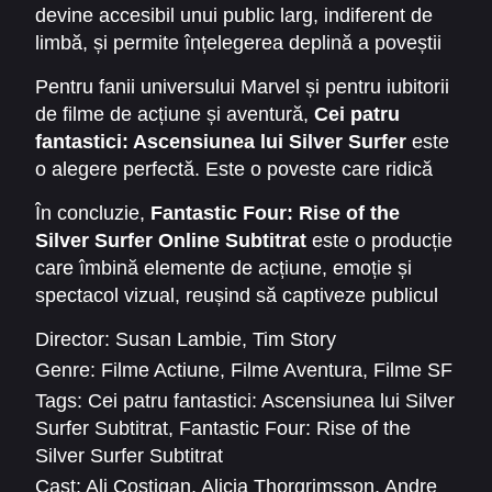
devine accesibil unui public larg, indiferent de
limbă, și permite înțelegerea deplină a poveștii
și a nuanțelor emoționale. Filmul nu este doar o
Pentru fanii universului Marvel și pentru iubitorii
confruntare între supereroi și o amenințare
de filme de acțiune și aventură,
Cei patru
cosmică, ci și o reflecție asupra sacrificiului,
fantastici: Ascensiunea lui Silver Surfer
este
responsabilității și unității.
o alegere perfectă. Este o poveste care ridică
întrebări despre destin, liber arbitru și ce
În concluzie,
Fantastic Four: Rise of the
înseamnă să fii cu adevărat un erou.
Silver Surfer Online Subtitrat
este o producție
care îmbină elemente de acțiune, emoție și
spectacol vizual, reușind să captiveze publicul
de la început până la sfârșit. O aventură
Director:
Susan Lambie
,
Tim Story
cosmică de neuitat, care arată că uneori chiar și
Genre:
Filme Actiune
,
Filme Aventura
,
Filme SF
cei mai puternici eroi au nevoie să se bazeze
Tags:
Cei patru fantastici: Ascensiunea lui Silver
unul pe celălalt pentru a salva lumea.
Surfer Subtitrat
,
Fantastic Four: Rise of the
Silver Surfer Subtitrat
Cast:
Ali Costigan
,
Alicia Thorgrimsson
,
Andre