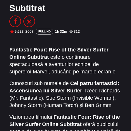
Subtitrat
Filme Online 2014
Filme Online 2013
Filme Online 2012
Filme Online 2011
Filme Online 2010
5.623
2007
1h 32m
312
FULL HD
DMCA
Fantastic Four: Rise of the Silver Surfer
Online Subtitrat
este o continuare
SERIALE ONLINE
spectaculoasă a aventurilor echipei de
TERMENI ȘI CONDIȚII
supereroi Marvel, aducând pe marele ecran o
confruntare cosmică de proporții. Dacă în primul
Cunoscuți sub numele de
Cei patru fantastici:
CONTACT
film publicul a descoperit originile celor patru
Ascensiunea lui Silver Surfer
, Reed Richards
eroi, acum povestea se extinde și intră într-o
(Mr. Fantastic), Sue Storm (Invisible Woman),
dimensiune mult mai amplă, unde destinul
Johnny Storm (Human Torch) și Ben Grimm
întregii planete este pus în pericol.
(The Thing) sunt nevoiți să facă față unui nou
Vizionarea filmului
Fantastic Four: Rise of the
inamic misterios – Silver Surfer. Acesta apare
Silver Surfer Online Subtitrat
oferă publicului
ca un mesager intergalactic al distrugerii,