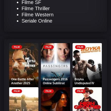
Filme SF
Filme Thriller
Filme Western
Seriale Online
FILM
FILM
FILM
One Battle After
Passengers 2016
Boyka
Another 2025
Online Subtitrat
Undisputed IV
Online Subtitrat
Online Subtitrat
FILM
FILM
FILM