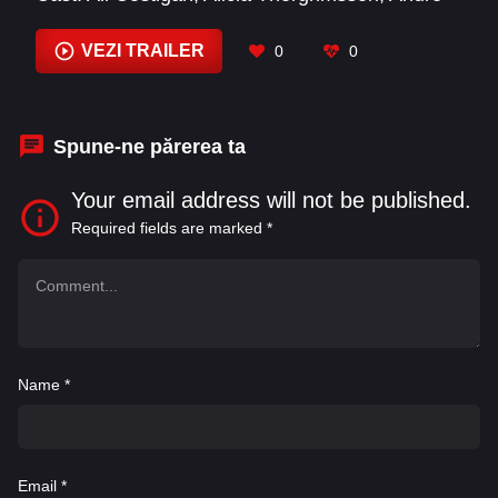
Braugher
,
Andy Stahl
,
Beau Garrett
,
Benjamin
Ayres
,
Brian Posehn
,
Chris Evans
,
Dawn
VEZI TRAILER
0
0
Chubai
,
Debbie Timuss
,
Doug Jones
,
Fareed
Abdelhak
Spune-ne părerea ta
Your email address will not be published.
Required fields are marked
*
Name
*
Email
*