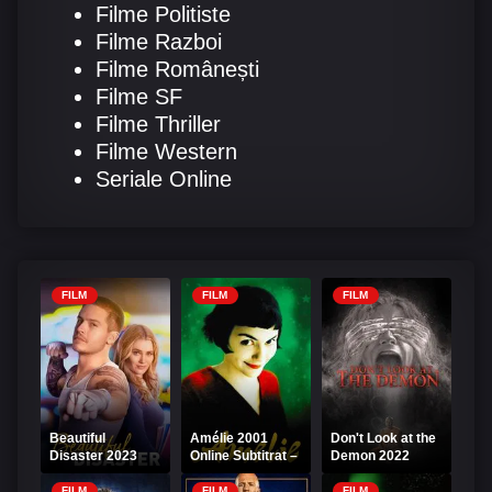
Filme Politiste
Filme Razboi
Filme Românești
Filme SF
Filme Thriller
Filme Western
Seriale Online
FILM
FILM
FILM
Beautiful
Amélie 2001
Don't Look at the
Disaster 2023
Online Subtitrat –
Demon 2022
Online Subtitrat –
Magia destinului
Online Subtitrat
Fericirea începe
fabulos
FILM
FILM
FILM