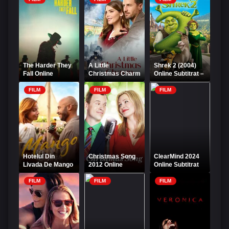
The Harder They
A Little
Shrek 2 (2004)
Fall Online
Christmas Charm
Online Subtitrat –
Subtitrat
2020 Online
Aventură și
Subtitrat
Magie
FILM
FILM
FILM
Hotelul Din
Christmas Song
ClearMind 2024
Livada De Mango
2012 Online
Online Subtitrat
2025 Online
Subtitrat
Subtitrat
FILM
FILM
FILM