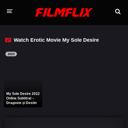
TOATE FILMELE
Watch Erotic Movie My Sole Desire
CERE UN FILM
2023
FILME ONLINE 2026 - 2010
Filme Online 2026
Filme Online 2025
Filme Online 2024
Filme Online 2023
Filme Online 2022
Filme Online 2021
My Sole Desire 2022
Online Subtitrat –
Filme Online 2020
Filme Online 2018
Dragoste și Destin
Filme Online 2019
Filme Online 2017
Filme Online 2016
Filme Online 2015