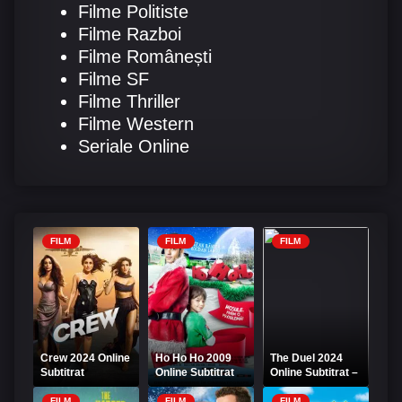
Filme Politiste
Filme Razboi
Filme Românești
Filme SF
Filme Thriller
Filme Western
Seriale Online
FILM
FILM
FILM
Crew 2024 Online
Ho Ho Ho 2009
The Duel 2024
Subtitrat
Online Subtitrat
Online Subtitrat –
Duelul care
schimbă totul
FILM
FILM
FILM