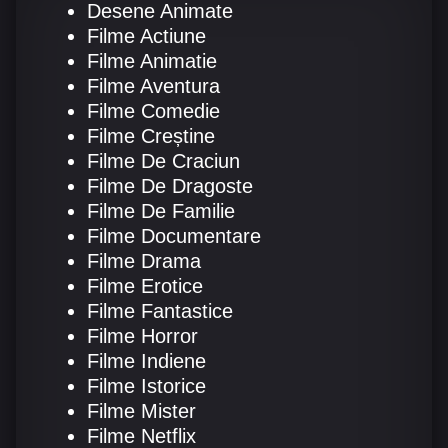
Desene Animate
Filme Online 2014
Filme Online 2013
Filme Actiune
Filme Animatie
Filme Online 2012
Filme Online 2011
Filme Aventura
Filme Online 2010
Filme Comedie
Filme Creștine
Filme De Craciun
DMCA
Filme De Dragoste
SERIALE ONLINE
Filme De Familie
Filme Documentare
TERMENI ȘI CONDIȚII
Filme Drama
CONTACT
Filme Erotice
Filme Fantastice
Filme Horror
Filme Indiene
Filme Istorice
Filme Mister
Filme Netflix