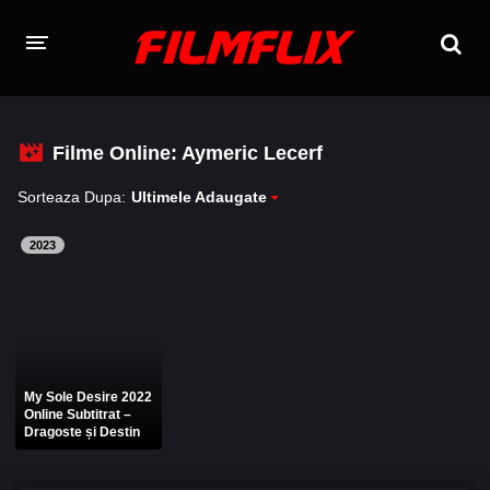
TOATE FILMELE
Filme Online: Aymeric Lecerf
CERE UN FILM
Sorteaza Dupa:
Ultimele Adaugate
FILME ONLINE 2026 - 2010
2023
Filme Online 2026
Filme Online 2025
Filme Online 2024
Filme Online 2023
Filme Online 2022
Filme Online 2021
Filme Online 2020
Filme Online 2018
My Sole Desire 2022
Online Subtitrat –
Dragoste și Destin
Filme Online 2019
Filme Online 2017
Filme Online 2016
Filme Online 2015