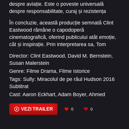
despre aviație. Este o poveste universală
importanța experienței profesionale.
despre responsabilitate, curaj și rezistența
psihologică a unui om obișnuit care devine erou
În concluzie, această producție semnată Clint
într-o situație excepțională. Este un film care îți
Eastwood rămâne o capodoperă
amintește de importanța încrederii în propriile
cinematografică, oferind publicului atât emoție,
instincte și de valoarea umanității în fața
cât și inspirație. Prin interpretarea sa, Tom
pericolului.
Hanks transformă povestea lui Sully într-o lecție
Director:
Clint Eastwood
,
David M. Bernstein
,
de viață și curaj, care va rămâne mult timp în
Susan Malerstein
memoria spectatorilor.
Genre:
Filme Drama
,
Filme Istorice
Tags:
Sully: Miracolul de pe râul Hudson 2016
Subtitrat
Cast:
Aaron Eckhart
,
Adam Boyer
,
Ahmed
Lucan
,
Aida Manassy
,
Ann Cusack
,
Anna Gunn
,
Ashley Austin Morris
,
Autumn Reeser
,
Bernardo
VEZI TRAILER
0
0
Badillo
,
Bill Richards
,
Billy Smith
,
Blake Jones