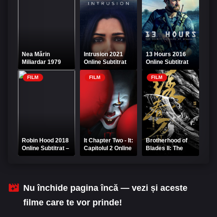
Nea Mărin
Intrusion 2021
13 Hours 2016
Miliardar 1979
Online Subtitrat
Online Subtitrat
Film Online Gratis
FILM
FILM
FILM
Robin Hood 2018
It Chapter Two - It:
Brotherhood of
Online Subtitrat –
Capitolul 2 Online
Blades II: The
Aventură și
Subtitrat
Infernal
acțiune
Battlefield 2017
Online Subtitrat
Nu închide pagina încă — vezi și aceste
filme care te vor prinde!