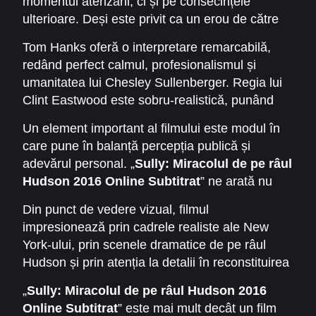
momentul aterizării, ci și pe consecințele
de pasageri și membri ai echipajului au
ulterioare. Deși este privit ca un erou de către
supraviețuit, evenimentul fiind numit ulterior
opinia publică, Sully se confruntă cu o anchetă
„Miracolul de pe Hudson”.
Tom Hanks oferă o interpretare remarcabilă,
oficială care îi pune la îndoială deciziile. Filmul
redând perfect calmul, profesionalismul și
explorează tensiunea psihologică, presiunea
umanitatea lui Chesley Sullenberger. Regia lui
enormă și sacrificiile unui om aflat în centrul
Clint Eastwood este sobru-realistică, punând
atenției mondiale.
accent pe emoția momentului și pe lupta
Un element important al filmului este modul în
interioară a personajului principal. Scenele din
care pune în balanță percepția publică și
cabina de pilotaj, reconstituite cu o precizie
adevărul personal. „
Sully: Miracolul de pe râul
tehnică impecabilă, transmit publicului
Hudson 2016 Online Subtitrat
” ne arată nu
intensitatea și gravitatea fiecărei secunde.
doar eroismul din fața presei, ci și
Din punct de vedere vizual, filmul
vulnerabilitatea unui om care, în ciuda
impresionează prin cadrele realiste ale New
succesului său incredibil, trebuie să
York-ului, prin scenele dramatice de pe râul
demonstreze că decizia luată a fost cea
Hudson și prin atenția la detalii în reconstituirea
corectă. Este o poveste despre responsabilitate,
evenimentelor. Atmosfera este intensă, dar în
instinct și curaj, dar și despre fragilitatea
„
Sully: Miracolul de pe râul Hudson 2016
același timp inspiratoare, oferind publicului o
reputației în fața autorităților.
Online Subtitrat
” este mai mult decât un film
lecție de viață despre puterea de decizie și