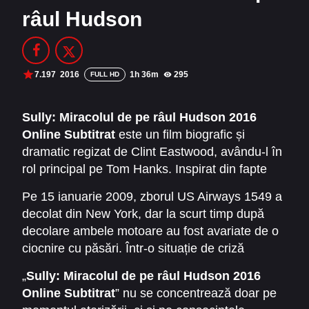
râul Hudson
Filme Online 2014
Filme Online 2013
Filme Online 2012
Filme Online 2011
Filme Online 2010
7.197
2016
1h 36m
295
FULL HD
DMCA
Sully: Miracolul de pe râul Hudson 2016
Online Subtitrat
este un film biografic și
SERIALE ONLINE
dramatic regizat de Clint Eastwood, avându-l în
TERMENI ȘI CONDIȚII
rol principal pe Tom Hanks. Inspirat din fapte
reale, filmul redă povestea căpitanului Chesley
Pe 15 ianuarie 2009, zborul US Airways 1549 a
CONTACT
„Sully” Sullenberger, pilotul care a reușit una
decolat din New York, dar la scurt timp după
dintre cele mai spectaculoase aterizări de
decolare ambele motoare au fost avariate de o
urgență din istoria aviației moderne.
ciocnire cu păsări. Într-o situație de criză
extremă, căpitanul Sully a luat decizia de a
„
Sully: Miracolul de pe râul Hudson 2016
ateriza avionul pe râul Hudson. Datorită
Online Subtitrat
” nu se concentrează doar pe
curajului și profesionalismului său, toți cei 155