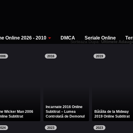
me Online 2026 - 2010
DMCA
Seriale Online
Ter
Sorteaza Dupa:
Ultimele Adaug
2006
2016
2019
Incarnate 2016 Online
he Wicker Man 2006
Subtitrat – Lumea
Bătălia de la Midway
nline Subtitrat
Controlată de Demonul
2019 Online Subtitrat
2024
2023
2023