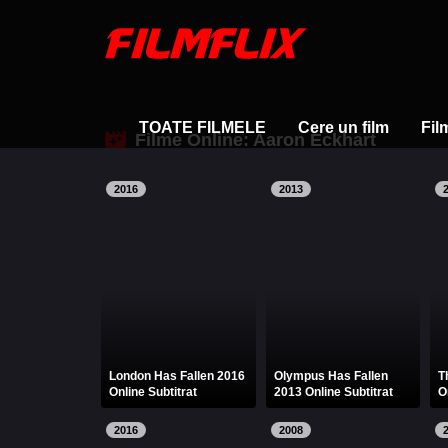
TOATE FILMELE
Cere un film
Fil
Filme Online: Aaron Eckhart
2016
2013
London Has Fallen 2016
Olympus Has Fallen
T
Online Subtitrat
2013 Online Subtitrat
O
2016
2008