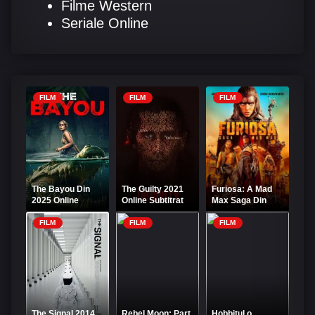
Filme Western
Seriale Online
FILM
FILM
FILM
The Bayou Din
The Guilty 2021
Furiosa: A Mad
2025 Online
Online Subtitrat
Max Saga Din
Subtitrat
2024 Online
Subtitrat
FILM
FILM
FILM
The Signal 2014
Rebel Moon: Part
Hobbitul o