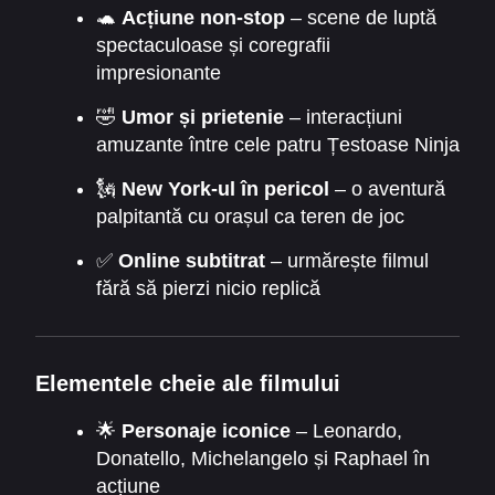
🐢
Acțiune non-stop
– scene de luptă
spectaculoase și coregrafii
impresionante
🤣
Umor și prietenie
– interacțiuni
amuzante între cele patru Țestoase Ninja
🗽
New York-ul în pericol
– o aventură
palpitantă cu orașul ca teren de joc
✅
Online subtitrat
– urmărește filmul
fără să pierzi nicio replică
Elementele cheie ale filmului
🌟
Personaje iconice
– Leonardo,
Donatello, Michelangelo și Raphael în
acțiune