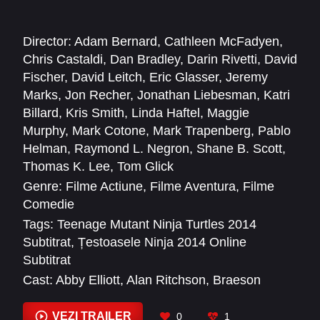
Director:
Adam Bernard
,
Cathleen McFadyen
,
Chris Castaldi
,
Dan Bradley
,
Darin Rivetti
,
David
Fischer
,
David Leitch
,
Eric Glasser
,
Jeremy
Marks
,
Jon Recher
,
Jonathan Liebesman
,
Katri
Billard
,
Kris Smith
,
Linda Haftel
,
Maggie
Murphy
,
Mark Cotone
,
Mark Trapenberg
,
Pablo
Helman
,
Raymond L. Negron
,
Shane B. Scott
,
Thomas K. Lee
,
Tom Glick
Genre:
Filme Actiune
,
Filme Aventura
,
Filme
Comedie
Tags:
Teenage Mutant Ninja Turtles 2014
Subtitrat
,
Țestoasele Ninja 2014 Online
Subtitrat
Cast:
Abby Elliott
,
Alan Ritchson
,
Braeson
Herold
,
Chance Kelly
,
Chris Wylde
,
Danny
Woodburn
,
Derek Mears
,
Harley Pasternak
,
VEZI TRAILER
0
1