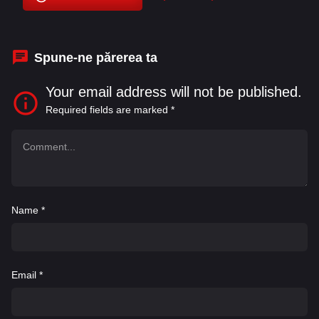
Jeremy Howard
,
Johnny Knoxville
,
K. Todd
Freeman
,
Leyna Nguyen
Spune-ne părerea ta
Your email address will not be published.
Required fields are marked
*
Name
*
Email
*