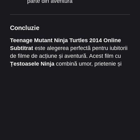
parte din aventură
Concluzie
Teenage Mutant Ninja Turtles 2014 Online
Subtitrat
este alegerea perfectă pentru iubitorii
de filme de acțiune și aventură. Acest film cu
Țestoasele Ninja
combină umor, prietenie și
lupte spectaculoase într-un pachet complet de
divertisment. Nu rata această experiență
captivantă – urmărește acum online subtitrat și
simte adrenalina aventurilor eroice ale celor
patru Țestoase Ninja!