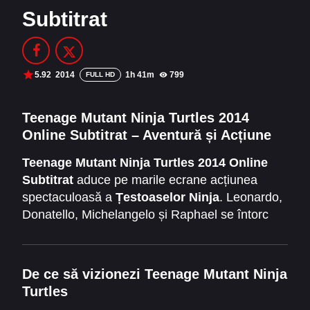
Subtitrat
Filme Online 2014
Filme Online 2013
Filme Online 2012
Filme Online 2011
Filme Online 2010
5.92
2014
1h 41m
799
FULL HD
DMCA
Teenage Mutant Ninja Turtles 2014
Online Subtitrat – Aventură și Acțiune
SERIALE ONLINE
Teenage Mutant Ninja Turtles 2014 Online
TERMENI ȘI CONDIȚII
Subtitrat
aduce pe marile ecrane acțiunea
spectaculoasă a
Țestoaselor Ninja
. Leonardo,
CONTACT
Donatello, Michelangelo și Raphael se întorc
pentru a proteja New York-ul de amenințările
misterioase. Filmul combină lupte epice, umor
contagios și momente pline de emoție, ideal
De ce să vizionezi Teenage Mutant Ninja
pentru toți fanii francizei.
Turtles