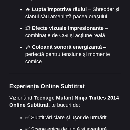
🔥
Lupta împotriva răului
– Shredder și
clanul său amenință pacea orașului
💥
Efecte vizuale impresionante
–
combinație de CGI și acțiune reală
🎶
Coloană sonoră energizantă
–
perfectă pentru tensiune și momente
comice
Experiența Online Subtitrat
Vizionând
Teenage Mutant Ninja Turtles 2014
Online Subtitrat
, te bucuri de:
✅ Subtitrări clare și ușor de urmărit
✅ Scene epice de luptă și aventură