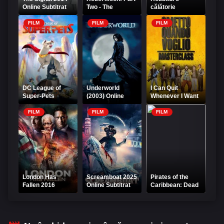
Online Subtitrat
Two - The
călătorie
Scargiver (2024)
neașteptată
Online Subtitrat
online subtitrat
FILM
FILM
FILM
DC League of
Underworld
I Can Quit
Super-Pets
(2003) Online
Whenever I Want
(2022) Online
Subtitrat – Lumea
2: Masterclass
Subtitrat
de dincolo
2017 Online
FILM
FILM
FILM
Subtitrat
London Has
Screamboat 2025
Pirates of the
Fallen 2016
Online Subtitrat
Caribbean: Dead
Online Subtitrat
Man's Chest
(2006) HD