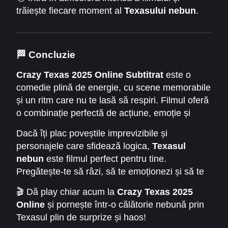
trăiește fiecare moment al
Texasului nebun
.
💣 Fiecare scenă e o explozie de distracție,
suspans și comedie pură.
🏁
Concluzie
Crazy Texas 2025 Online Subtitrat
este o
comedie plină de energie, cu scene memorabile
și un ritm care nu te lasă să respiri. Filmul oferă
o combinație perfectă de acțiune, emoție și
umor savuros.
Dacă îți plac poveștile imprevizibile și
personajele care sfidează logica,
Texasul
nebun
este filmul perfect pentru tine.
Pregătește-te să râzi, să te emoționezi și să te
bucuri de o aventură pe care nu o vei uita
🎬 Dă play chiar acum la
Crazy Texas 2025
curând.
Online
și pornește într-o călătorie nebună prin
Texasul plin de surprize și haos!