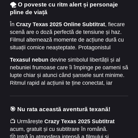
🌪️
O poveste cu ritm alert și personaje
pline de viață
În
Crazy Texas 2025 Online Subtitrat
, fiecare
scenă are o doză perfectă de tensiune și haz.
Filmul alternează momente de acțiune dură cu
situații comice neașteptate. Protagonistul
descoperă că trecutul nu poate fi șters ușor.
Texasul nebun
devine simbolul libertății și al
Fiecare întâlnire îi aduce o lecție despre
nebuniei frumoase care îi împinge pe oameni să
prietenie și curaj.
lupte chiar și atunci când șansele sunt minime.
Ritmul rapid al acțiunii te ține conectat, iar
dialogurile spumoase dau viață unei lumi
vibrante, pline de culoare.
🎯
Nu rata această aventură texană!
📺 Urmărește
Crazy Texas 2025 Subtitrat
acum, gratuit și cu subtitrare în română.
🤠 Intră în atmosfera intensă a filmului și