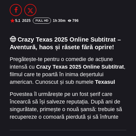
Filme Online 2014
Filme Online 2013
Filme Online 2012
Filme Online 2011
5.1
2025
1h 30m
796
FULL HD
Filme Online 2010
🤠
Crazy Texas 2025 Online Subtitrat –
Aventură, haos și râsete fără oprire!
DMCA
Pregătește-te pentru o comedie de acțiune
SERIALE ONLINE
intensă cu
Crazy Texas 2025 Online Subtitrat
,
TERMENI ȘI CONDIȚII
filmul care te poartă în inima deșertului
american. Cunoscut și sub numele
Texasul
CONTACT
nebun
, filmul combină umorul rapid, aventurile
Povestea îl urmărește pe un fost șerif care
periculoase și energia autentică a Vestului
încearcă să își salveze reputația. După ani de
Sălbatic.
singurătate, primește o nouă șansă: trebuie să
recupereze o comoară pierdută și să înfrunte
oameni periculoși. În calea lui apar mafioți,
politicieni corupți și o echipă de haiduci