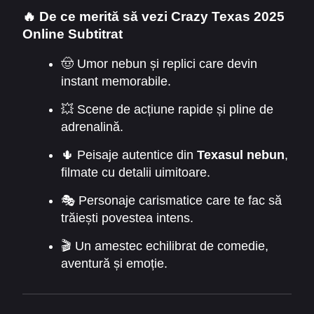
moderni. Fiecare pas devine o luptă pentru
🔥
De ce merită să vezi Crazy Texas 2025
supraviețuire și onoare.
Online Subtitrat
🤠 Umor nebun și replici care devin
instant memorabile.
💥 Scene de acțiune rapide și pline de
adrenalină.
🌵 Peisaje autentice din
Texasul nebun
,
filmate cu detalii uimitoare.
🎭 Personaje carismatice care te fac să
trăiești povestea intens.
🎬 Un amestec echilibrat de comedie,
aventură și emoție.