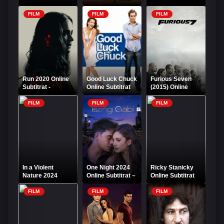
Subtitrat
FILM
FILM
FILM
Run 2020 Online
Good Luck Chuck
Furious Seven
Subtitrat -
Online Subtitrat
(2015) Online
Salvează-mă
Subtitrat – Furios
și iute 7 HD
FILM
FILM
FILM
In a Violent
One Night 2024
Ricky Stanicky
Nature 2024
Online Subtitrat –
Online Subtitrat
Online Subtitrat –
O noapte de
Horror
neuitat
FILM
FILM
FILM