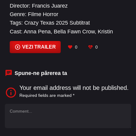
Director:
Francis Juarez
Genre:
Filme Horror
Tags:
Crazy Texas 2025 Subtitrat
Cast:
Anna Pena
,
Bella Fawn Crow
,
Kristin
Keith
,
Natalia Santacoloma
,
Randall Yarbrough
,
Wes Gillum
VEZI TRAILER
0
0
Spune-ne părerea ta
Your email address will not be published.
Required fields are marked
*