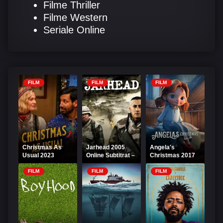
Filme Thriller
Filme Western
Seriale Online
FILM
FILM
FILM
Christmas As
Jarhead 2005
Angela's
Usual 2023
Online Subtitrat –
Christmas 2017
Online Subtitrat
Drama
Online Subtitrat
Pușcașilor Marini
FILM
FILM
FILM