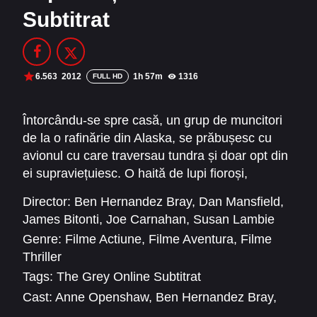
Subtitrat
Filme Online 2014
Filme Online 2013
Filme Online 2012
Filme Online 2011
Filme Online 2010
6.563
2012
1h 57m
1316
FULL HD
DMCA
Întorcându-se spre casă, un grup de muncitori
de la o rafinărie din Alaska, se prăbușesc cu
SERIALE ONLINE
avionul cu care traversau tundra și doar opt din
TERMENI ȘI CONDIȚII
ei supraviețuiesc. O haită de lupi fioroși,
asemănători cu cei preistorici, în dimensiune și
Director:
Ben Hernandez Bray
,
Dan Mansfield
,
CONTACT
ferocitate, îi urmăresc pe supraviețuitorii
James Bitonti
,
Joe Carnahan
,
Susan Lambie
accidentului aviatic. Printre ei, John Ottway
Genre:
Filme Actiune
,
Filme Aventura
,
Filme
(Liam Neeson), cel care la rafinărie ține
Thriller
animalele sălbatice departe pentru a-i proteja
Tags:
The Grey Online Subtitrat
pe muncitori în timpul schimburilor, devine
Cast:
Anne Openshaw
,
Ben Hernandez Bray
,
liderul celor opt care se luptă cu răni grave și
Dallas Roberts
,
Dermot Mulroney
,
Ella Kosor
,
vremea necruțătoare, având la dispoziție doar