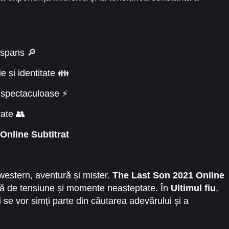
uspans 🔎
 și identitate 👪
i spectaculoase ⚡
ate 👥
Online Subtitrat
 western, aventură și mister.
The Last Son 2021 Online
nă de tensiune și momente neașteptate. În
Ultimul fiu
,
și se vor simți parte din căutarea adevărului și a