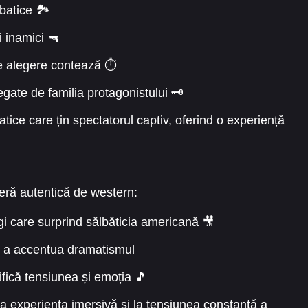
batice 🏞️
i inamici 🔫
e alegere contează ⏱️
egate de familia protagonistului 🗝️
ice care țin spectatorul captiv, oferind o experiență
eră autentică de western:
gi care surprind sălbăticia americană 🎥
u a accentua dramatismul
fică tensiunea și emoția 🎵
 la experiența imersivă și la tensiunea constantă a