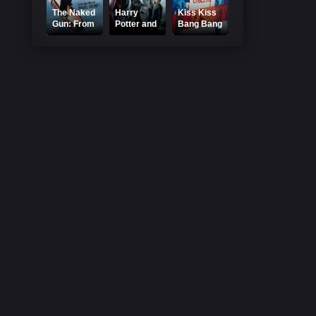
The Naked
Harry
Kiss Kiss
Gun: From
Potter and
Bang Bang
the Files of
the Half-
2005
Police
Blood
Online
Squad!
Prince
Subtitrat
Online
2009
Subtitrat
Online
Subtitrat