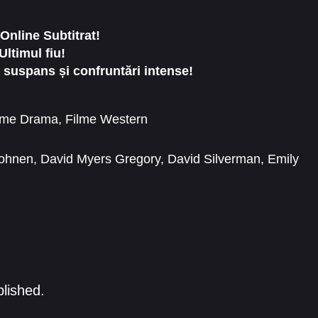
nline Subtitrat!
ltimul fiu!
 suspans și confruntări intense!
lme Drama
,
Filme Western
ohnen
,
David Myers Gregory
,
David Silverman
,
Emily
 Murray
,
James Di Giacomo
,
James Landry Hébert
,
blished.