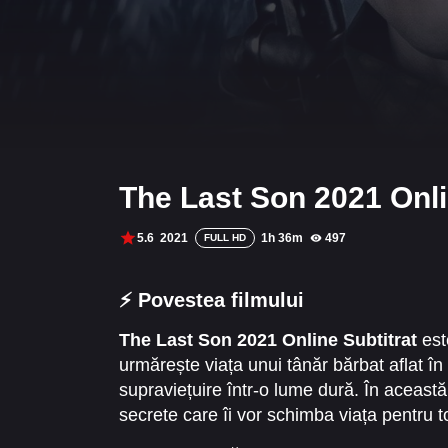
The Last Son 2021 Onli
5.6
2021
1h 36m
497
FULL HD
⚡ Povestea filmului
The Last Son 2021 Online Subtitrat
est
urmărește viața unui tânăr bărbat aflat în
supraviețuire într-o lume dură. În aceast
secrete care îi vor schimba viața pentru to
neașteptate.