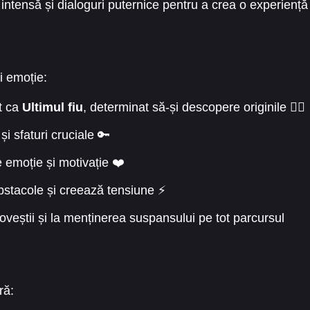
ntensă și dialoguri puternice pentru a crea o experiență
i emoție:
t ca
Ultimul fiu
, determinat să-și descopere originile 🕵️‍♂️
 și sfaturi cruciale 🔑
 emoție și motivație ❤️
stacole și creează tensiune ⚡
oveștii și la menținerea suspansului pe tot parcursul
ră: