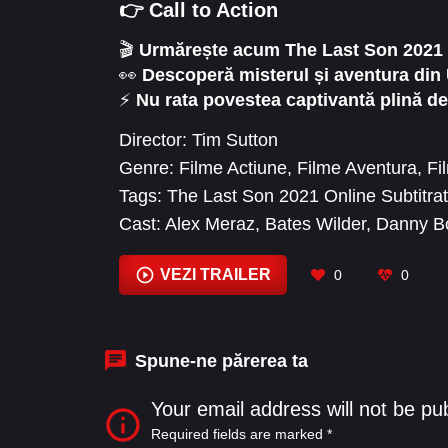
👉 Call to Action
🎬
Urmărește acum The Last Son 2021 O
👀
Descoperă misterul și aventura din U
⚡
Nu rata povestea captivantă plină de
Director:
Tim Sutton
Genre:
Filme Actiune
,
Filme Aventura
,
Fi
Tags:
The Last Son 2021 Online Subtitrat
Cast:
Alex Meraz
,
Bates Wilder
,
Danny B
Marie Palmer
,
Heather Graham
,
Hiram A.
Kendra Alaura
,
Kim DeLonghi
VEZI TRAILER
0
0
Spune-ne părerea ta
Your email address will not be pu
Required fields are marked
*