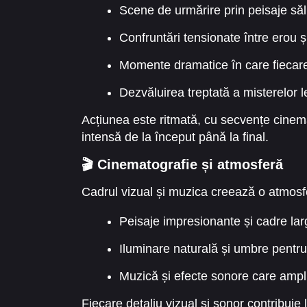
Scene de urmărire prin peisaje săl
Confruntări tensionate între erou ș
Momente dramatice în care fiecar
Dezvăluirea treptată a misterelor l
Acțiunea este ritmată, cu secvențe cinemat
intensă de la început până la final.
🎬 Cinematografie și atmosferă
Cadrul vizual și muzica creează o atmosf
Peisaje impresionante și cadre lar
Iluminare naturală și umbre pentr
Muzică și efecte sonore care ampli
Fiecare detaliu vizual și sonor contribuie