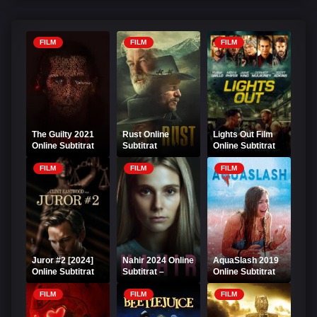
FILM
FILM
FILM
The Guilty 2021
Rust Online
Lights Out Film
Online Subtitrat
Subtitrat
Online Subtitrat
FILM
FILM
FILM
Juror #2 [2024]
Nahir 2024 Online
AquaSlash 2019
Online Subtitrat
Subtitrat –
Online Subtitrat
Povestea care
șochează HD
FILM
FILM
FILM