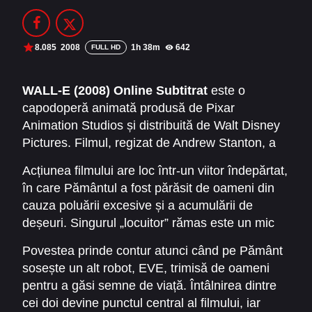
Filme Online 2014
Filme Online 2013
Filme Online 2012
Filme Online 2011
8.085
2008
1h 38m
642
FULL HD
Filme Online 2010
WALL-E (2008) Online Subtitrat
este o
capodoperă animată produsă de Pixar
DMCA
Animation Studios și distribuită de Walt Disney
SERIALE ONLINE
Pictures. Filmul, regizat de Andrew Stanton, a
cucerit milioane de spectatori din întreaga lume,
TERMENI ȘI CONDIȚII
Acțiunea filmului are loc într-un viitor îndepărtat,
oferind o poveste emoționantă despre dragoste,
în care Pământul a fost părăsit de oameni din
curaj și responsabilitatea oamenilor față de
CONTACT
cauza poluării excesive și a acumulării de
planeta lor.
deșeuri. Singurul „locuitor” rămas este un mic
robot de curățenie numit WALL-E, a cărui
Povestea prinde contur atunci când pe Pământ
misiune este să strângă și să compacteze
sosește un alt robot, EVE, trimisă de oameni
gunoaiele. Cu toate acestea, în ciuda
pentru a găsi semne de viață. Întâlnirea dintre
singurătății, WALL-E dezvoltă o personalitate
cei doi devine punctul central al filmului, iar
unică, fiind curios, afectuos și capabil să simtă