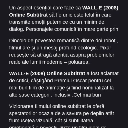
aventura lor îi poartă din ruinele Terrei până pe
emoții profunde.
Un aspect esențial care face ca
WALL-E (2008)
nava spațială Axiom, unde omenirea trăiește o
Online Subtitrat
să fie unic este felul în care
existență leneșă și dependentă de tehnologie.
transmite emoții puternice cu un minim de
Prin iubirea și curajul lor, WALL-E și EVE
dialog. Personajele comunică în mare parte prin
reușesc să readucă speranța pe Pământ și să
gesturi, sunete și expresii, iar impactul vizual și
arate că viitorul poate fi schimbat prin alegeri
Dincolo de povestea romantică dintre doi roboți,
muzical este suficient pentru a atinge inimile
responsabile.
filmul are și un mesaj profund ecologic. Pixar
spectatorilor de toate vârstele. Coloana sonoră,
reușește să atragă atenția asupra problemelor
semnată de Thomas Newman, completează
reale ale lumii moderne – poluarea,
perfect atmosfera filmului.
consumerismul excesiv și neglijența față de
WALL-E (2008) Online Subtitrat
a fost aclamat
natură. Astfel, animația nu este doar un
de critici, câștigând Premiul Oscar pentru cel
divertisment pentru copii, ci și o lecție
mai bun film de animație și fiind nominalizat la
importantă pentru adulți despre
alte șase categorii, inclusiv „Cel mai bun
responsabilitatea față de viitorul planetei.
scenariu original”. De asemenea, filmul a fost
Vizionarea filmului online subtitrat le oferă
inclus în numeroase topuri ale celor mai bune
spectatorilor ocazia de a savura pe deplin atât
filme ale deceniului, confirmând statutul său de
frumusețea vizuală, cât și subtilitatea
capodoperă modernă.
emoțională a poveștii. Este un film ideal de