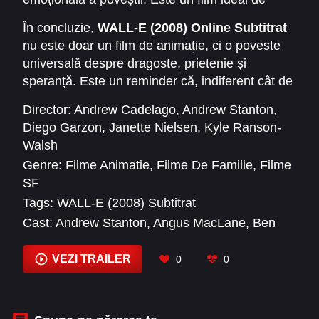
văzut în familie, dar și o experiență memorabilă
În concluzie,
WALL-E (2008) Online Subtitrat
pentru oricine iubește animațiile cu mesaj
nu este doar un film de animație, ci o poveste
puternic.
universală despre dragoste, prietenie și
speranță. Este un reminder că, indiferent cât de
mare este distanța dintre stele sau cât de mult
Director:
Andrew Cadelago
,
Andrew Stanton
,
ne-am îndepărtat de natură, tot ceea ce
Diego Garzon
,
Janette Nielsen
,
Kyle Ranson-
contează rămâne legătura dintre ființe și
Walsh
capacitatea noastră de a schimba lumea în
Genre:
Filme Animatie
,
Filme De Familie
,
Filme
bine.
SF
Tags:
WALL-E (2008) Subtitrat
Cast:
Andrew Stanton
,
Angus MacLane
,
Ben
Burtt
,
Bob Bergen
,
Colette Whitaker
,
Donald
Fullilove
,
Elissa Knight
,
Fred Willard
,
Garrett
VEZI TRAILER
0
0
Palmer
,
Jan Rabson
,
Jeff Garlin
,
Jeff Pidgeon