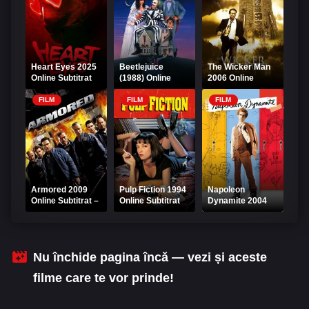
Heart Eyes 2025
Beetlejuice
The Wicker Man
Online Subtitrat
(1988) Online
2006 Online
Subtitrat – Viață
Subtitrat
de stafie
FILM
FILM
FILM
Armored 2009
Pulp Fiction 1994
Napoleon
Online Subtitrat –
Online Subtitrat
Dynamite 2004
Transport blindat
HD
Online Subtitrat
în pericol
Nu închide pagina încă — vezi și aceste
filme care te vor prinde!