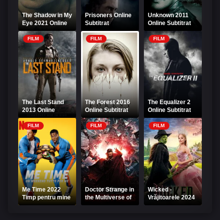
The Shadow in My
Prisoners Online
Unknown 2011
Eye 2021 Online
Subtitrat
Online Subtitrat
Subtitrat
FILM
FILM
FILM
The Last Stand
The Forest 2016
The Equalizer 2
2013 Online
Online Subtitrat
Online Subtitrat
Subtitrat – Ultima
redută
FILM
FILM
FILM
Me Time 2022
Doctor Strange in
Wicked -
Timp pentru mine
the Multiverse of
Vrăjitoarele 2024
Online Subtitrat
Madness Online
Online Subtitrat
Subtitrat