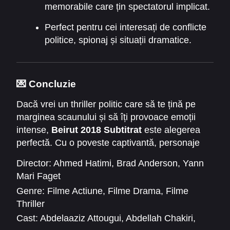
memorabile care țin spectatorul implicat.
Perfect pentru cei interesați de conflicte
politice, spionaj și situații dramatice.
💌 Concluzie
Dacă vrei un thriller politic care să te țină pe
marginea scaunului și să îți provoace emoții
intense,
Beirut 2018 Subtitrat
este alegerea
perfectă. Cu o poveste captivantă, personaje
memorabile și situații tensionate care reflectă
Director:
Ahmed Hatimi
,
Brad Anderson
,
Yann
realitatea Beirutului anilor ’80, filmul oferă o
Mari Faget
experiență de neratat. Nu mai aștepta –
Genre:
Filme Actiune
,
Filme Drama
,
Filme
vizionează acum
și trăiește fiecare moment al
Thriller
acțiunii în Beirut!
Cast:
Abdelaaziz Attougui
,
Abdellah Chakiri
,