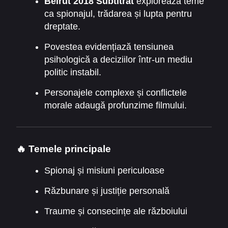
Beirut 2018 Subtitrat
explorează teme
Mason este nevoit să se întoarcă într-un oraș
ca spionajul, trădarea și lupta pentru
plin de pericol și conflicte.
dreptate.
Povestea evidențiază tensiunea
psihologică a deciziilor într-un mediu
politic instabil.
Personajele complexe și conflictele
morale adaugă profunzime filmului.
🔥 Temele principale
Spionaj și misiuni periculoase
Răzbunare și justiție personală
Traume și consecințe ale războiului