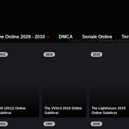
me Online 2026 - 2010
DMCA
Seriale Online
Ter
Sorteaza Dupa:
Ultimele Adaug
2012
2016
2019
60 (2012) Online
The VVitch 2016 Online
The Lighthouse 2019
ubtitrat
Subtitrat
Online Subtitrat
2015
1997
2025