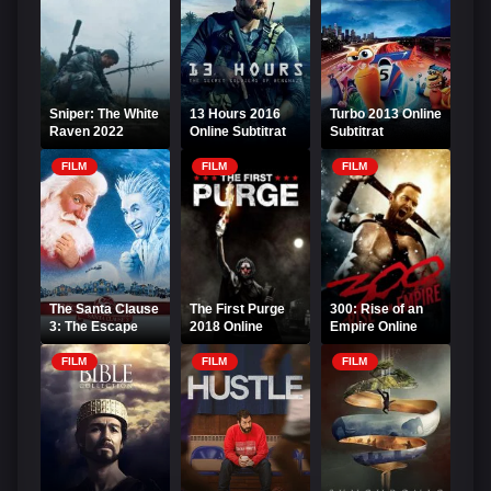
Sniper: The White
13 Hours 2016
Turbo 2013 Online
Raven 2022
Online Subtitrat
Subtitrat
Online Subtitrat -
Corbul Alb
FILM
FILM
FILM
The Santa Clause
The First Purge
300: Rise of an
3: The Escape
2018 Online
Empire Online
Clause 2006
Subtitrat
Subtitrat
Online Subtitrat
FILM
FILM
FILM