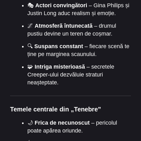
🎭
Actori convingători
– Gina Philips și
Justin Long aduc realism și emoție.
🌌
Atmosferă întunecată
– drumul
pustiu devine un teren de coșmar.
🔍
Suspans constant
– fiecare scenă te
ține pe marginea scaunului.
🧩
Intriga misterioasă
– secretele
Creeper-ului dezvăluie straturi
neașteptate.
Temele centrale din „Tenebre”
🌙
Frica de necunoscut
– pericolul
poate apărea oriunde.