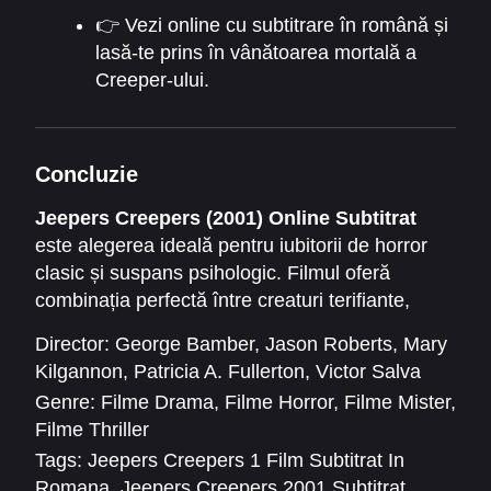
👉 Vezi online cu subtitrare în română și
lasă-te prins în vânătoarea mortală a
Creeper-ului.
Concluzie
Jeepers Creepers (2001) Online Subtitrat
este alegerea ideală pentru iubitorii de horror
clasic și suspans psihologic. Filmul oferă
combinația perfectă între creaturi terifiante,
atmosferă întunecată și acțiune captivantă.
Director:
George Bamber
,
Jason Roberts
,
Mary
Tenebre
rămâne un punct de referință pentru
Kilgannon
,
Patricia A. Fullerton
,
Victor Salva
orice fan al genului, oferind frică autentică și
Genre:
Filme Drama
,
Filme Horror
,
Filme Mister
,
tensiune de la început până la final.
Filme Thriller
Tags:
Jeepers Creepers 1 Film Subtitrat In
Romana
,
Jeepers Creepers 2001 Subtitrat
,