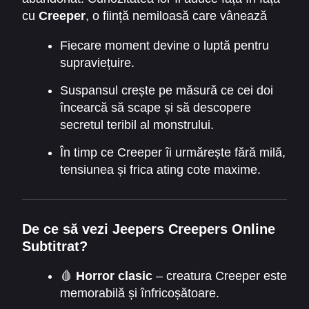
cu
Creeper
, o ființă nemiloasă care vânează
oamenii la fiecare 23 de ani.
Fiecare moment devine o luptă pentru
supraviețuire.
Suspansul crește pe măsură ce cei doi
încearcă să scape și să descopere
secretul teribil al monstrului.
În timp ce Creeper îi urmărește fără milă,
tensiunea și frica ating cote maxime.
De ce să vezi Jeepers Creepers Online
Subtitrat?
🩸
Horror clasic
– creatura Creeper este
memorabilă și înfricoșătoare.