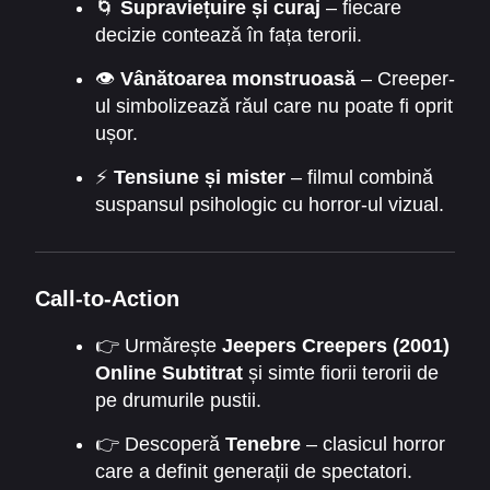
🌀
Supraviețuire și curaj
– fiecare
decizie contează în fața terorii.
👁️
Vânătoarea monstruoasă
– Creeper-
ul simbolizează răul care nu poate fi oprit
ușor.
⚡
Tensiune și mister
– filmul combină
suspansul psihologic cu horror-ul vizual.
Call-to-Action
👉 Urmărește
Jeepers Creepers (2001)
Online Subtitrat
și simte fiorii terorii de
pe drumurile pustii.
👉 Descoperă
Tenebre
– clasicul horror
care a definit generații de spectatori.