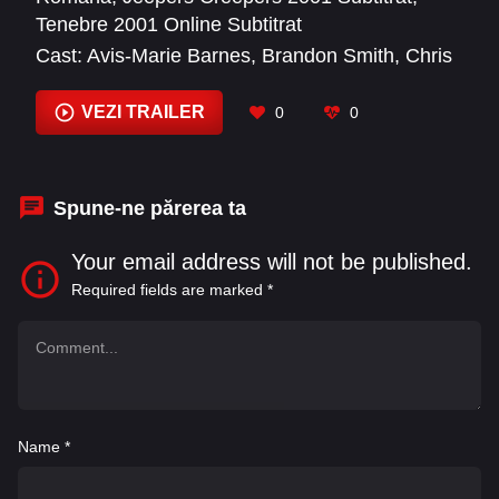
Tenebre 2001 Online Subtitrat
Cast:
Avis-Marie Barnes
,
Brandon Smith
,
Chris
Shepardson
,
Eileen Brennan
,
Gina Philips
,
Jeffrey William Evans
,
Jon Beshara
,
Jonathan
VEZI TRAILER
0
0
Breck
,
Justin Long
,
Kim Kahana
,
Patricia
Belcher
,
Patrick Cherry
Spune-ne părerea ta
Your email address will not be published.
Required fields are marked
*
Name
*