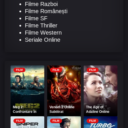
Filme Razboi
Filme Românești
Filme SF
Filme Thriller
Filme Western
Seriale Online
FILM
FILM
FILM
Meg 2:
Venom 2 Online
The Age of
Confruntare în
Subtitrat
Adaline Online
adâncuri Online
Subtitrat –
Subtitrat
Secretul lui
FILM
FILM
FILM
Adaline