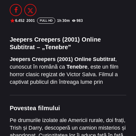
Filme Online 2014
Filme Online 2013
Filme Online 2012
Filme Online 2011
6.452
2001
1h 30m
983
FULL HD
Filme Online 2010
Jeepers Creepers (2001) Online
Subtitrat – „Tenebre”
DMCA
Jeepers Creepers (2001) Online Subtitrat
,
SERIALE ONLINE
cunoscut în română ca
Tenebre
, este un film
TERMENI ȘI CONDIȚII
horror clasic regizat de Victor Salva. Filmul a
captivat publicul din întreaga lume prin
CONTACT
atmosfera sa întunecată, suspansul continuu și
apariția creaturii legendare Creeper.
Povestea filmului
Pe drumurile izolate ale Americii rurale, doi frați,
Trish și Darry, descoperă un camion misterios și
abandonat. Curiozitatea lor îi aduce față în față