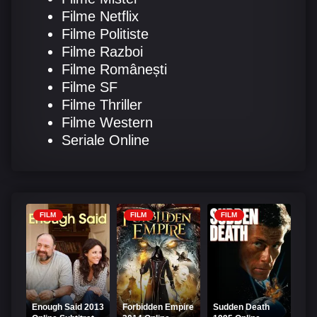
Filme Netflix
Filme Politiste
Filme Razboi
Filme Românești
Filme SF
Filme Thriller
Filme Western
Seriale Online
FILM
FILM
FILM
Enough Said 2013
Forbidden Empire
Sudden Death