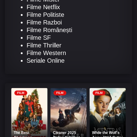
Filme Netflix
Filme Politiste
Filme Razboi
Filme Românești
Filme SF
Filme Thriller
Filme Western
Seriale Online
FILM
FILM
FILM
The Best
Cleaner 2025
While the Wolf's