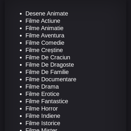
Filme Online 2014
Filme Online 2013
Desene Animate
Filme Online 2012
Filme Online 2011
Filme Actiune
Filme Animatie
Filme Online 2010
Filme Aventura
Filme Comedie
DMCA
Filme Creștine
Filme De Craciun
SERIALE ONLINE
Filme De Dragoste
TERMENI ȘI CONDIȚII
Filme De Familie
Filme Documentare
CONTACT
Filme Drama
Filme Erotice
Filme Fantastice
Filme Horror
Filme Indiene
Filme Istorice
Filme Mister