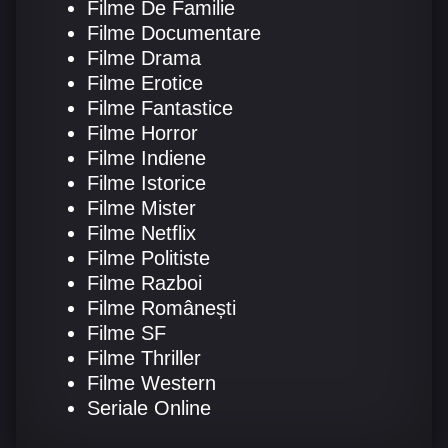
Filme De Familie
Filme Documentare
Filme Drama
Filme Erotice
Filme Fantastice
Filme Horror
Filme Indiene
Filme Istorice
Filme Mister
Filme Netflix
Filme Politiste
Filme Razboi
Filme Românești
Filme SF
Filme Thriller
Filme Western
Seriale Online