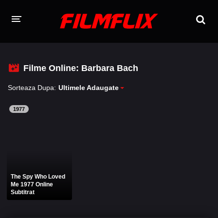
TOATE FILMELE
Filme Online: Barbara Bach
CERE UN FILM
Sorteaza Dupa:
Ultimele Adaugate
FILME ONLINE 2026 - 2010
1977
Filme Online 2026
Filme Online 2025
Filme Online 2024
Filme Online 2023
Filme Online 2022
Filme Online 2021
Filme Online 2020
Filme Online 2018
The Spy Who Loved
Me 1977 Online
Subtitrat
Filme Online 2019
Filme Online 2017
Filme Online 2016
Filme Online 2015