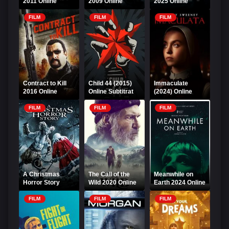
2011 Online
2009 Online
2025 Online
Subtitrat –
Subtitrat
Subtitrat
Lanterna Verde
FILM
FILM
FILM
Contract to Kill
Child 44 (2015)
Immaculate
2016 Online
Online Subtitrat
(2024) Online
Subtitrat
Subtitrat – Horror
Imaculata
FILM
FILM
FILM
A Christmas
The Call of the
Meanwhile on
Horror Story
Wild 2020 Online
Earth 2024 Online
2015 Online
Subtitrat
Subtitrat - Între
Subtitrat
timp pe Pământ
FILM
FILM
FILM