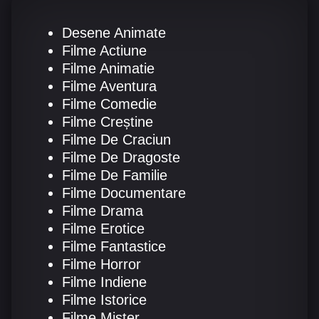
Filme Online 2014
Filme Online 2013
Desene Animate
Filme Online 2012
Filme Online 2011
Filme Actiune
Filme Animatie
Filme Online 2010
Filme Aventura
Filme Comedie
DMCA
Filme Creștine
Filme De Craciun
SERIALE ONLINE
Filme De Dragoste
TERMENI ȘI CONDIȚII
Filme De Familie
Filme Documentare
CONTACT
Filme Drama
Filme Erotice
Filme Fantastice
Filme Horror
Filme Indiene
Filme Istorice
Filme Mister