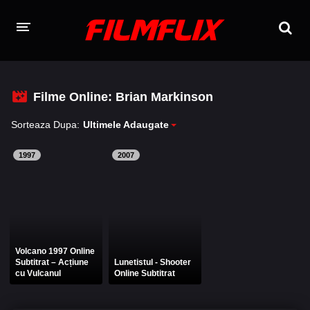
TOATE FILMELE
Filme Online: Brian Markinson
CERE UN FILM
Sorteaza Dupa:
Ultimele Adaugate
FILME ONLINE 2026 - 2010
1997
2007
Filme Online 2026
Filme Online 2025
Filme Online 2024
Filme Online 2023
Filme Online 2022
Filme Online 2021
Filme Online 2020
Filme Online 2018
Volcano 1997 Online
Subtitrat – Acțiune
Lunetistul - Shooter
cu Vulcanul
Online Subtitrat
Filme Online 2019
Filme Online 2017
Filme Online 2016
Filme Online 2015