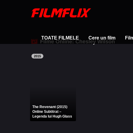
TOATE FILMELE
Cere un film
Fil
Filme Online: Chesley Wilson
2015
The Revenant (2015)
Online Subtitrat –
Legenda lui Hugh Glass