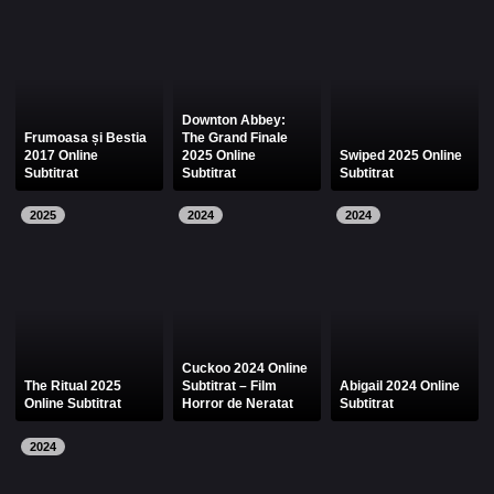
Filme Online 2014
Filme Online 2013
Filme Online 2012
Filme Online 2011
Filme Online 2010
Downton Abbey:
Frumoasa și Bestia
The Grand Finale
2017 Online
2025 Online
Swiped 2025 Online
Subtitrat
Subtitrat
Subtitrat
DMCA
2025
2024
2024
SERIALE ONLINE
TERMENI ȘI CONDIȚII
CONTACT
Cuckoo 2024 Online
The Ritual 2025
Subtitrat – Film
Abigail 2024 Online
Online Subtitrat
Horror de Neratat
Subtitrat
2024