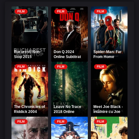
FILM
FILM
FILM
Bucuresti Non-
Don Q 2024
Spider-Man: Far
Stop 2015
Online Subtitrat
From Home
Romanesc Online
Online Subtitrat -
Departe de casă
FILM
FILM
FILM
The Chronicles of
Leave No Trace
Meet Joe Black -
Riddick 2004
2018 Online
Întâlnire cu Joe
Online Subtitrat
Subtitrat
Black Online
Subtitrat
FILM
FILM
FILM