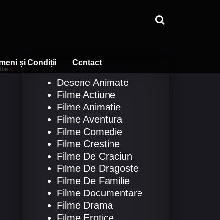
meni și Condiții
Contact
ate
Desene Animate
Filme Actiune
Filme Animatie
Filme Aventura
Filme Comedie
Filme Creștine
Filme De Craciun
Filme De Dragoste
Filme De Familie
Filme Documentare
Filme Drama
Filme Erotice