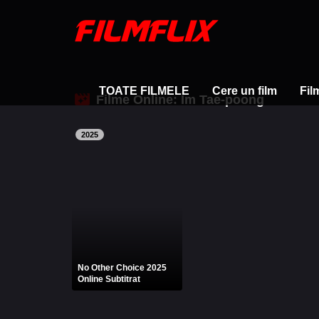
TOATE FILMELE
Cere un film
Fil
Filme Online: Im Tae-poong
2025
No Other Choice 2025
Online Subtitrat