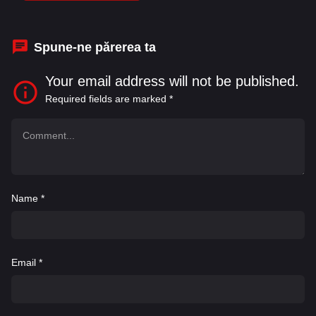
Stanfield
,
Mark Wahlberg
,
Nat Wolff
,
Rosa
misterul și aventura într-un mod unic!
Salazar
,
Saskia Archer
Spune-ne părerea ta
Your email address will not be published.
Required fields are marked
*
Name
*
Email
*