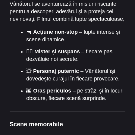
Vânătorul se aventurează în misiuni riscante
pentru a descoperi adevărul și a proteja cei
nevinovați. Filmul combină lupte spectaculoase,
urmăriri tensionate și momente de suspans care
🔫
Acțiune non-stop
– lupte intense și
te vor ține captivat de la început până la final.
scene dinamice.
🕵️‍♂️
Mister și suspans
– fiecare pas
dezvăluie noi secrete.
💥
Personaj puternic
– Vânătorul își
dovedește curajul în fiecare provocare.
🌆
Oraș periculos
– pe străzi și în locuri
obscure, fiecare scenă surprinde.
Scene memorabile