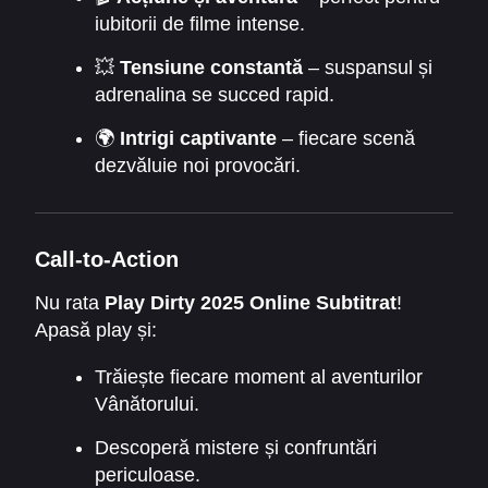
iubitorii de filme intense.
💥
Tensiune constantă
– suspansul și
adrenalina se succed rapid.
🌍
Intrigi captivante
– fiecare scenă
dezvăluie noi provocări.
Call-to-Action
Nu rata
Play Dirty 2025 Online Subtitrat
!
Apasă play și:
Trăiește fiecare moment al aventurilor
Vânătorului.
Descoperă mistere și confruntări
periculoase.