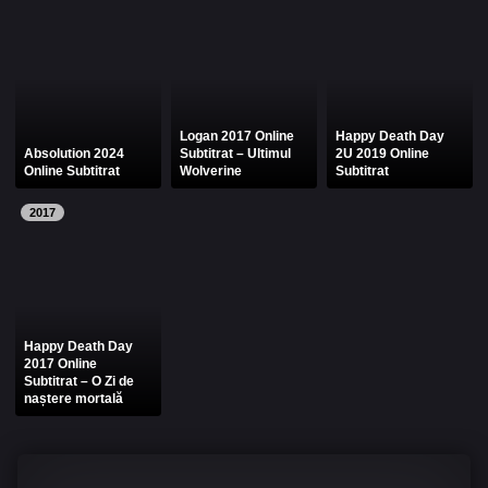
Filme Online 2014
Filme Online 2013
Filme Online 2012
Filme Online 2011
Filme Online 2010
Logan 2017 Online
Happy Death Day
Absolution 2024
Subtitrat – Ultimul
2U 2019 Online
Online Subtitrat
Wolverine
Subtitrat
DMCA
2017
SERIALE ONLINE
TERMENI ȘI CONDIȚII
CONTACT
Happy Death Day
2017 Online
Subtitrat – O Zi de
naștere mortală