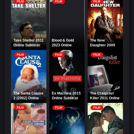
și Crime
FILM
FILM
FILM
Take Shelter 2011
Blood & Gold
The New
Online Subtitrat
2023 Online
Daughter 2009
Subtitrat
Online Subtitrat
FILM
FILM
FILM
The Santa Clause
Ex Machina 2015
The Craigslist
2 (2002) Online
Online Subtitrat
Killer 2011 Online
Subtitrat
Subtitrat
FILM
FILM
FILM