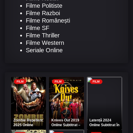
Filme Politiste
Filme Razboi
Filme Românești
Filme SF
Filme Thriller
Filme Western
Seriale Online
FILM
FILM
FILM
Zombie Repellent
Knives Out 2019
Latență 2024
2025 Online
Online Subtitrat –
Online Subtitrat în
Subtitrat HD
La cuțite, Mister
Română