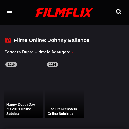
TOATE FILMELE
Filme Online: Johnny Ballance
CERE UN FILM
Sorteaza Dupa:
Ultimele Adaugate
FILME ONLINE 2026 - 2010
2019
2024
Filme Online 2026
Filme Online 2025
Filme Online 2024
Filme Online 2023
Filme Online 2022
Filme Online 2021
Filme Online 2020
Filme Online 2018
Happy Death Day
2U 2019 Online
Lisa Frankenstein
Subtitrat
Online Subtitrat
Filme Online 2019
Filme Online 2017
Filme Online 2016
Filme Online 2015