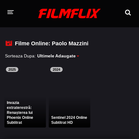
TOATE FILMELE
Filme Online: Paolo Mazzini
CERE UN FILM
Sorteaza Dupa:
Ultimele Adaugate
FILME ONLINE 2026 - 2010
2025
2024
Filme Online 2026
Filme Online 2025
Filme Online 2024
Filme Online 2023
Filme Online 2022
Filme Online 2021
Invazia
extraterestră:
Filme Online 2020
Filme Online 2018
Renașterea lui
Phoenix Online
Sentinel 2024 Online
Subtitrat
Subtitrat HD
Filme Online 2019
Filme Online 2017
Filme Online 2016
Filme Online 2015