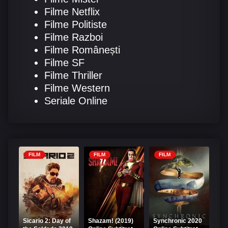
Filme Netflix
Filme Politiste
Filme Razboi
Filme Românești
Filme SF
Filme Thriller
Filme Western
Seriale Online
FILM
FILM
FILM
Sicario 2: Day of
Shazam! (2019)
Synchronic 2020