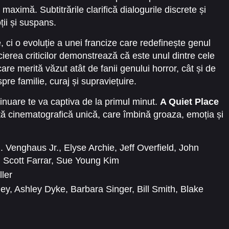
maximă. Subtitrările clarifică dialogurile discrete și
ii și suspans.
 ci o evoluție a unei francize care redefinește genul
cierea criticilor demonstrează că este unul dintre cele
are merită văzut atât de fanii genului horror, cât și de
re familie, curaj și supraviețuire.
inuare te va captiva de la primul minut.
A Quiet Place
ă cinematografică unică, care îmbină groaza, emoția și
. Venghaus Jr.
,
Elyse Archie
,
Jeff Overfield
,
John
,
Scott Farrar
,
Sue Young Kim
ller
ley
,
Ashley Dyke
,
Barbara Singer
,
Bill Smith
,
Blake
David Lundy
,
Dean Woodward
,
Djimon Hounsou
,