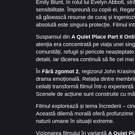
Emily Blunt, în rolul lui Evelyn Abbott, str
și în supraviețuitorii disperați.
sensibilitate. Împreună cu copiii ei, Reg
să găsească resurse de curaj și ingeniozit
absolută este singura protecție. Filmul in
Cillian Murphy, care adaugă profunzime și 
Suspansul din
A Quiet Place Part II Onl
atenția era concentrată pe viața unei sing
comunități, refugii și pericole neașteptat
detalii, iar tăcerea continuă să fie cel m
În
Fără zgomot 2
, regizorul John Krasin
drama emoțională. Relația dintre membrii fa
ceilalți transformă filmul într-o experienț
Scenele de acțiune sunt construite cu măi
niciodată.
Filmul explorează și tema încrederii – cin
Această dilemă morală oferă profunzime po
naturii umane în situații extreme.
Vizionarea filmului în variantă
A Quiet Pl