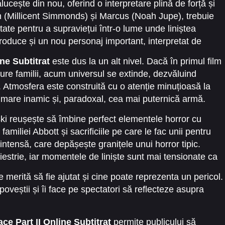
ălucește din nou, oferind o interpretare plină de forță și
an (Millicent Simmonds) și Marcus (Noah Jupe), trebuie
ate pentru a supraviețui într-o lume unde liniștea
troduce și un nou personaj important, interpretat de
intensitate narațiunii.
ine Subtitrat
este dus la un alt nivel. Dacă în primul film
ure familii, acum universul se extinde, dezvăluind
e. Atmosfera este construită cu o atenție minuțioasă la
ai mare inamic și, paradoxal, cea mai puternică armă.
ski reușește să îmbine perfect elementele horror cu
miliei Abbott și sacrificiile pe care le fac unii pentru
ă intensă, care depășește granițele unui horror tipic.
estrie, iar momentele de liniște sunt mai tensionate ca
e merită să fie ajutat și cine poate reprezenta un pericol.
veștii și îi face pe spectatori să reflecteze asupra
ace Part II Online Subtitrat
permite publicului să