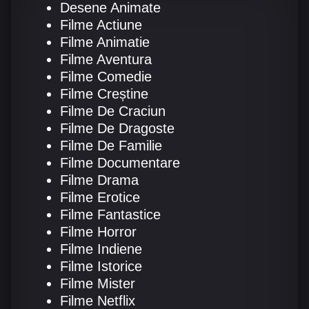
Desene Animate
Filme Online 2014
Filme Online 2013
Filme Actiune
Filme Animatie
Filme Online 2012
Filme Online 2011
Filme Aventura
Filme Online 2010
Filme Comedie
Filme Creștine
Filme De Craciun
DMCA
Filme De Dragoste
SERIALE ONLINE
Filme De Familie
Filme Documentare
TERMENI ȘI CONDIȚII
Filme Drama
CONTACT
Filme Erotice
Filme Fantastice
Filme Horror
Filme Indiene
Filme Istorice
Filme Mister
Filme Netflix