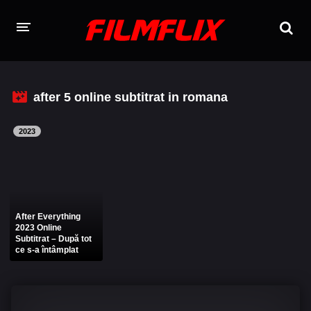
TOATE FILMELE
after 5 online subtitrat in romana
CERE UN FILM
2023
FILME ONLINE 2026 - 2010
Filme Online 2026
Filme Online 2025
Filme Online 2024
Filme Online 2023
After Everything
Filme Online 2022
Filme Online 2021
2023 Online
Subtitrat – După tot
Filme Online 2020
Filme Online 2018
ce s-a întâmplat
Filme Online 2019
Filme Online 2017
Filme Online 2016
Filme Online 2015