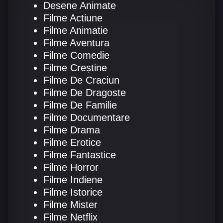
Desene Animate
Filme Online 2014
Filme Online 2013
Filme Actiune
Filme Animatie
Filme Online 2012
Filme Online 2011
Filme Aventura
Filme Online 2010
Filme Comedie
Filme Creștine
Filme De Craciun
DMCA
Filme De Dragoste
SERIALE ONLINE
Filme De Familie
Filme Documentare
TERMENI ȘI CONDIȚII
Filme Drama
CONTACT
Filme Erotice
Filme Fantastice
Filme Horror
Filme Indiene
Filme Istorice
Filme Mister
Filme Netflix